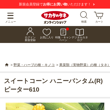
新規会員登録で
お得にお買い物
いただけます！
メニュー
検索
カート
ログイン
お気に入り
特集・キャン
デジタルカタ
新規登録
ペーン
ログ
>
野菜・ハーブの種・キノコ
>
果菜類（実物野菜）の種（タネ
スイートコーン ハニーバンタム(R)
ピーター610