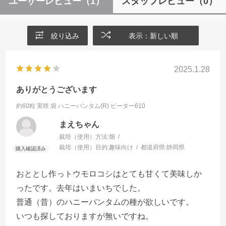
ユーザーレビュー
（1）
スタッフレビュー
（0）
絞り込み
表示：新しい順
2025.1.28
ありがとうございます
約60粒 実咲 袋
ハニーバンタム(R) ピーター610
まえちゃん
栽培（使用）方法:
畑
栽培（使用）目的:
趣味向け
都道府県:
静岡県
おととし作っトウモロコシはとても甘くて美味しか
ったです。去年はいまいちでした。
普通（昔）のハニーバンタムの種が欲しいです。
いつも探しておりますが無いですね。