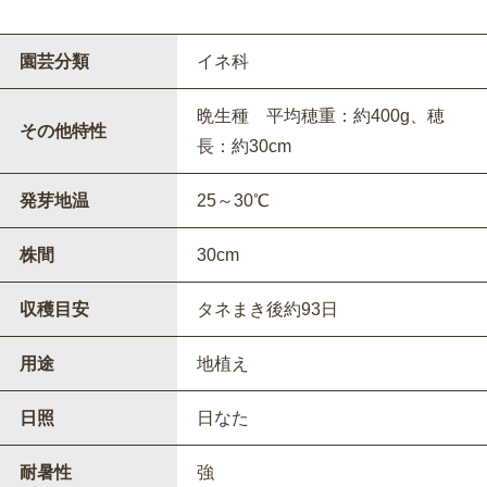
園芸分類
イネ科
晩生種 平均穂重：約400g、穂
その他特性
長：約30cm
発芽地温
25～30℃
株間
30cm
収穫目安
タネまき後約93日
用途
地植え
日照
日なた
耐暑性
強