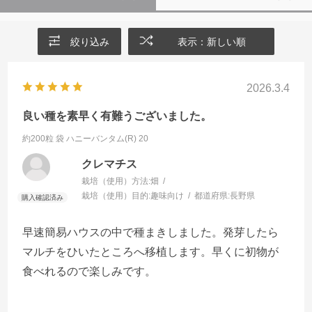
絞り込み
表示：新しい順
2026.3.4
良い種を素早く有難うございました。
約200粒 袋
ハニーバンタム(R) 20
クレマチス
栽培（使用）方法:
畑
栽培（使用）目的:
趣味向け
都道府県:
長野県
早速簡易ハウスの中で種まきしました。発芽したら
マルチをひいたところへ移植します。早くに初物が
食べれるので楽しみです。