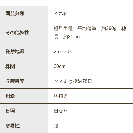
園芸分類
イネ科
極早生種 平均穂重：約360g、穂
その他特性
長：約31cm
発芽地温
25～30℃
株間
30cm
収穫目安
タネまき後約78日
用途
地植え
日照
日なた
耐暑性
強