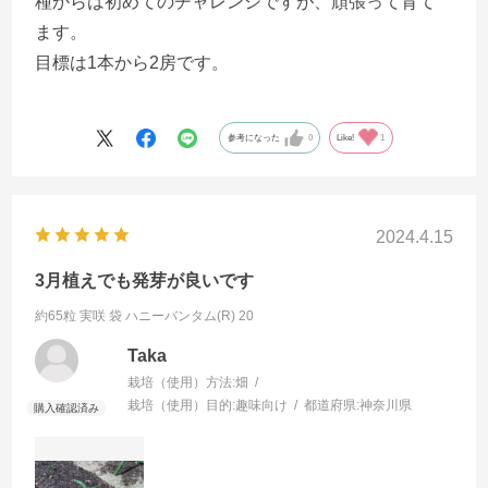
種からは初めてのチャレンジですが、頑張って育て
ます。
目標は1本から2房です。
参考になった
0
Like!
1
2024.4.15
3月植えでも発芽が良いです
約65粒 実咲 袋
ハニーバンタム(R) 20
Taka
栽培（使用）方法:
畑
栽培（使用）目的:
趣味向け
都道府県:
神奈川県