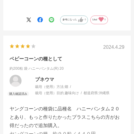
参考になった
0
Like!
0
2024.4.29
ベビーコーンの種として
約200粒 袋
ハニーバンタム(R) 20
プネウマ
栽培（使用）方法:
畑
栽培（使用）目的:
趣味向け
都道府県:
沖縄県
ヤングコーンの種袋に品種名 ハニーバンタム２０
とあり、もっと作りたかったプラスこちらの方がお
得だったので追加購入。
ヤングコーンの種 約９０粒／４４０円