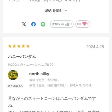
こちら 約２００粒／６４９円
続きを読む
大きくはしてないですがヤングコーンとしてちゃん
と収穫できました。カラスや虫にやられないうちに
参考になった
0
Like!
0
収穫。
2024.4.28
ハニーバンダム
約200粒 袋
ハニーバンタム(R) 20
north silky
栽培（使用）方法:
畑
栽培（使用）目的:
趣味向け
都道府県:
その他
昔ながらのスィートコーンはハニーバンダムです
ね。