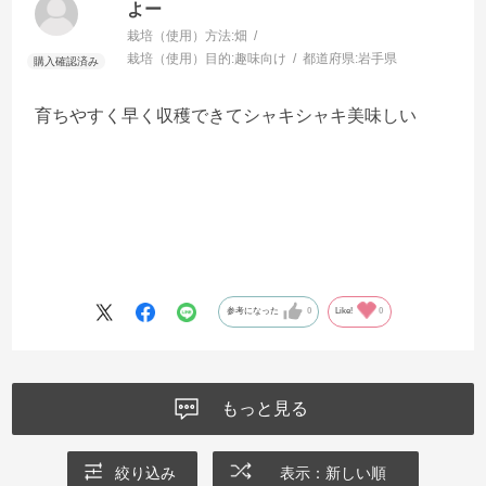
よー
栽培（使用）方法:
畑
栽培（使用）目的:
趣味向け
都道府県:
岩手県
育ちやすく早く収穫できてシャキシャキ美味しい
参考になった
0
Like!
0
もっと見る
絞り込み
表示：新しい順