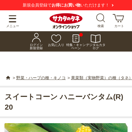
新規会員登録で
お得にお買い物
いただけます！
メニュー
検索
カート
ログイン
お気に入り
特集・キャン
デジタルカタ
新規登録
ペーン
ログ
>
野菜・ハーブの種・キノコ
>
果菜類（実物野菜）の種（タネ
スイートコーン ハニーバンタム(R)
20