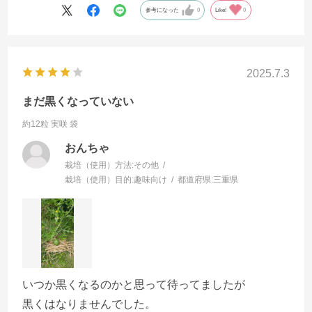
参考になった
0
Like!
0
2025.7.3
まだ黒くなっていない
約12粒 実咲 袋
おんちゃ
栽培（使用）方法:
その他
栽培（使用）目的:
趣味向け
都道府県:
三重県
いつか黒くなるのかと思って待ってましたが
黒くはなりませんでした。