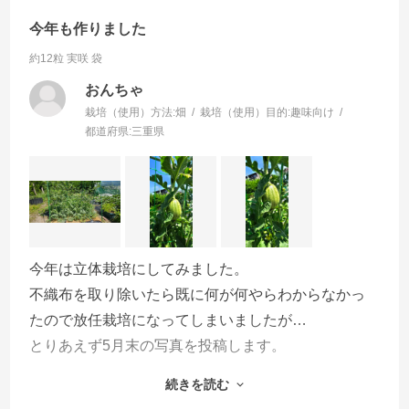
今年も作りました
約12粒 実咲 袋
おんちゃ
栽培（使用）方法:
畑
栽培（使用）目的:
趣味向け
都道府県:
三重県
今年は立体栽培にしてみました。
不織布を取り除いたら既に何が何やらわからなかっ
たので放任栽培になってしまいましたが…
とりあえず5月末の写真を投稿します。
写真は小さいですが、その後急成長、今日は６月10
続きを読む
日ですが、実の大きさは20センチくらいになり、ち