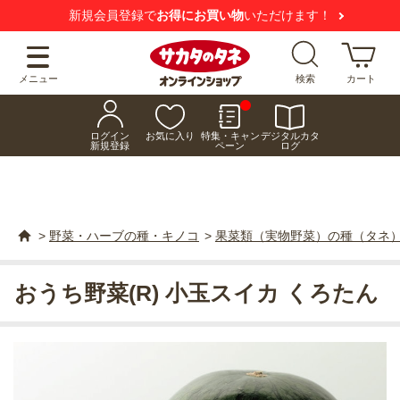
新規会員登録で
お得にお買い物
いただけます！
メニュー
検索
カート
ログイン
お気に入り
特集・キャン
デジタルカタ
新規登録
ペーン
ログ
>
野菜・ハーブの種・キノコ
>
果菜類（実物野菜）の種（タネ
おうち野菜(R) 小玉スイカ くろたん