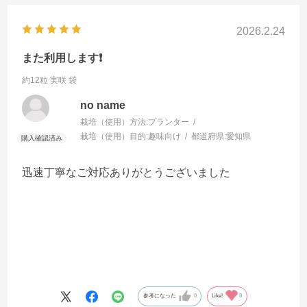
2026.2.24
また利用します❗️
約12粒 実咲 袋
no name
栽培（使用）方法:
プランター
栽培（使用）目的:
趣味向け
都道府県:
愛知県
迅速丁寧なご対応ありがとうございました
参考になった
0
Like!
0