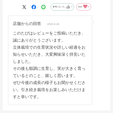
ょっと縦長です。
参考になった
0
Like!
0
雨が続いたからかな…
台所の流し用ネットに入れてますがはち切れそうで
店舗からの回答
す。
2026.6.26
続けて経過を投稿できたら良いなぁ…
このたびはレビューをご投稿いただき、
誠にありがとうございます。
立体栽培での生育状況や詳しい経過をお
知らせいただき、大変興味深く拝見いた
しました。
その後も順調に生育し、実が大きく育っ
ているとのこと、嬉しく思います。
ぜひ今後の成長の様子もお聞かせくださ
い。引き続き栽培をお楽しみいただけま
すと幸いです。