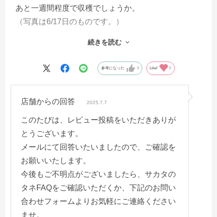
あと一週間程度で収穫でしょうか。
（写真は6/17日のものです。）
続きを読む
プランターに植えた苗も畑も元気に育っています。
（水を切らしたのかプランターは根元近くが黄色っ
参考になった
0
Like!
0
ぽくなってしまいましたが）
店舗からの回答
プランターは2個、
2025.7.7
地植えは5個スイカがなってます。
このたびは、レビュー投稿をいただきありが
無事収穫できればよいですが
とうございます。
色が黒くないのはなぜでしょう。。
メールにて回答いたいましたので、ご確認を
お願いいたします。
今後もご不明点がございましたら、サカタの
タネFAQをご確認いただくか、下記のお問い
合わせフォームよりお気軽にご連絡ください
ませ。