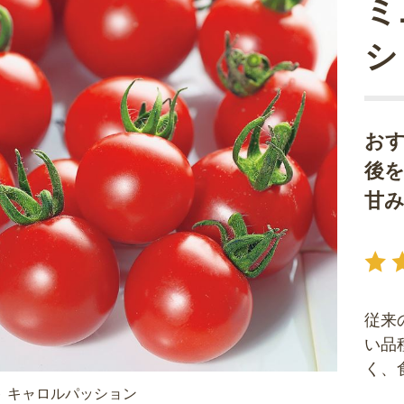
ミ
シ
お
後
甘
従来
い品
く、
 キャロルパッション