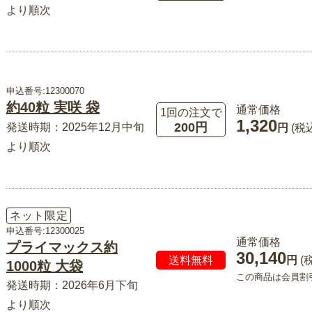
より順次
申込番号:12300070
約40粒 実咲 袋
通常価格
1回の注文で
1,320
200円
発送時期：2025年12月中旬
円
(税
より順次
ネット限定
申込番号:12300025
通常価格
プライマックス約
30,140
送料無料
円
(
1000粒 大袋
この商品は会員割
発送時期：2026年6月下旬
より順次