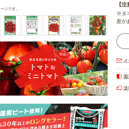
【注
メージです。
※タ
差が
メ
園
送