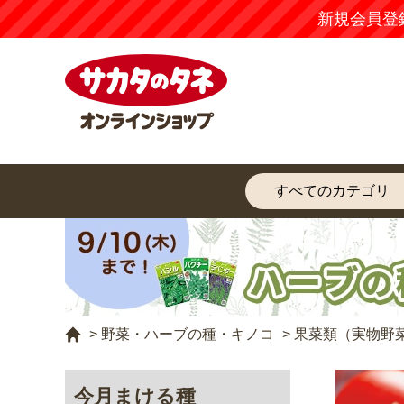
新規会員登
>
野菜・ハーブの種・キノコ
>
果菜類（実物野
今月まける種