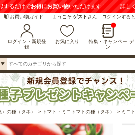
録するだけで
お得にお買い物
いただけます！
詳し
お買い物ガイド
ようこそ
ゲスト
さん ログインする
ログイン・新規登
お気に入り
特集・キャンペー
デ
録
ン
菜）の種（タネ）
>
トマト・ミニトマトの種（タネ）
>
ミニト