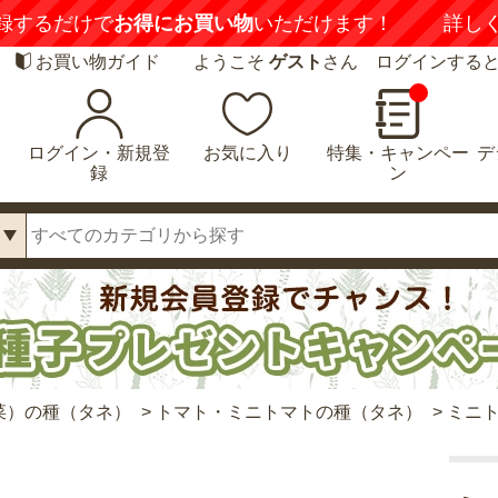
録するだけで
お得にお買い物
いただけます！
詳し
お買い物ガイド
ようこそ
ゲスト
さん ログインする
ログイン・新規登
お気に入り
特集・キャンペー
デ
録
ン
菜）の種（タネ）
>
トマト・ミニトマトの種（タネ）
>
ミニト