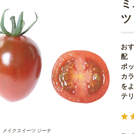
ミ
ツ
お
配
ポ
カ
を
テ
 メイクスイーツ ジーナ