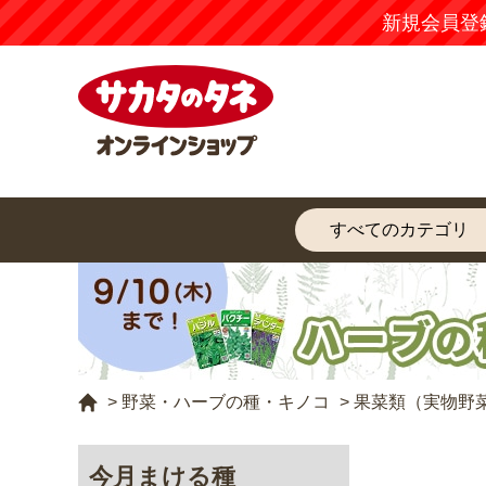
新規会員登
>
野菜・ハーブの種・キノコ
>
果菜類（実物野
今月まける種