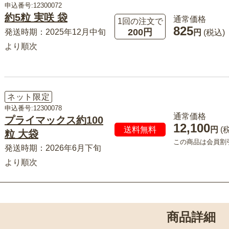
申込番号:12300072
約5粒 実咲 袋
通常価格
1回の注文で
825
200円
発送時期：2025年12月中旬
円
(税込)
より順次
ネット限定
申込番号:12300078
通常価格
プライマックス約100
12,100
送料無料
円
(
粒 大袋
この商品は会員割
発送時期：2026年6月下旬
より順次
商品詳細