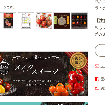
見た
メージです。
ラム
【注
※タ
差が
メ
園
送