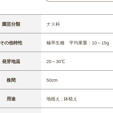
園芸分類
ナス科
その他特性
極早生種 平均果重：10～15g
発芽地温
20～30℃
株間
50cm
用途
地植え ; 鉢植え