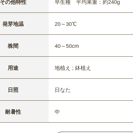
その他特性
早生種 平均果重：約240g
発芽地温
20～30℃
株間
40～50cm
用途
地植え ; 鉢植え
日照
日なた
耐暑性
中