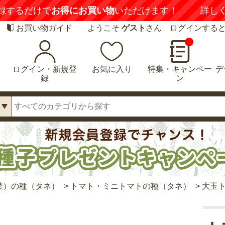
録するだけで
お得にお買い物
いただけます！
詳し
お買い物ガイド
ようこそ
ゲスト
さん ログインする
ログイン・新規登
お気に入り
特集・キャンペー
デ
録
ン
菜）の種（タネ）
>
トマト・ミニトマトの種（タネ）
>
大玉ト