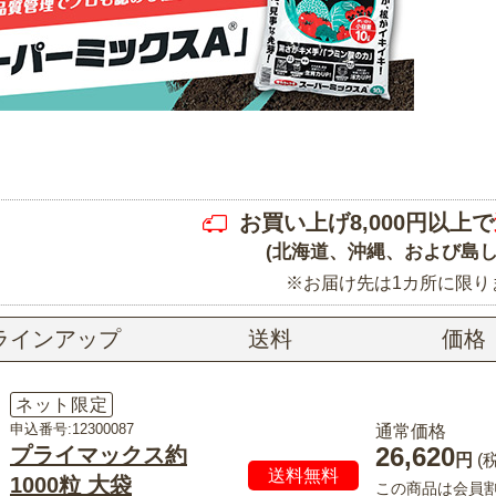
お買い上げ8,000円以上で
(北海道、沖縄、および島し
※お届け先は1カ所に限り
ラインアップ
送料
価格
ネット限定
申込番号:12300087
通常価格
26,620
プライマックス約
円
(
送料無料
1000粒 大袋
この商品は会員