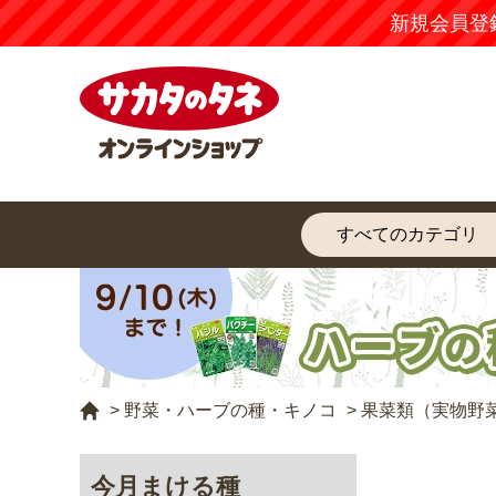
新規会員登
>
野菜・ハーブの種・キノコ
>
果菜類（実物野
今月まける種