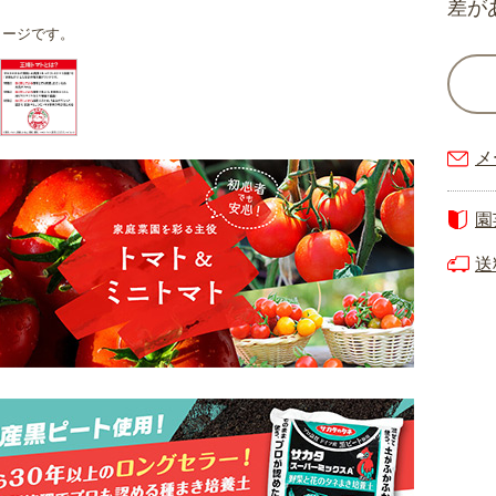
差が
メージです。
メ
園
送