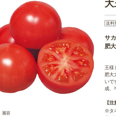
大
送料
サ
肥
王様
肥大
いで
成、
【注
※タ
 麗容