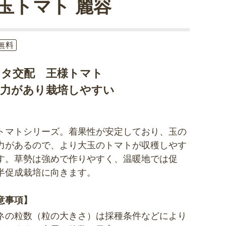
玉トマト 麗容
無料
カタ交配 王様トマト
大力があり栽培しやすい
トマトシリーズ。着果性が安定しており、玉の
力があるので、より大玉のトマトが収穫しやす
す。草勢は強めで作りやすく、温暖地では促
半促成栽培に向きます。
意事項】
ネの粒数（粒の大きさ）は採種条件などにより