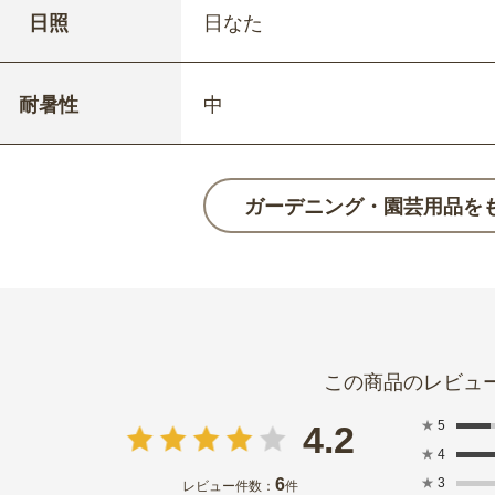
日照
日なた
耐暑性
中
ガーデニング・園芸用品を
★
5
4.2
★
4
6
★
3
レビュー件数：
件