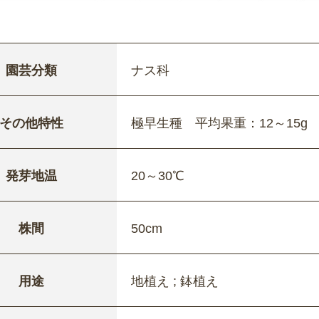
園芸分類
ナス科
その他特性
極早生種 平均果重：12～15g
発芽地温
20～30℃
株間
50cm
用途
地植え ; 鉢植え