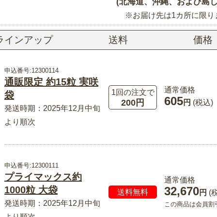
(北海道、沖縄、および島し
※お届け先は1カ所に限り
ラインアップ
送料
価格
申込番号:12300114
通販限定 約15粒 実咲
通常価格
1回の注文で
袋
605
200円
円
(税込)
発送時期：2025年12月中旬
より順次
申込番号:12300111
プライマックス約
通常価格
32,670
1000粒 大袋
送料無料
円
(
発送時期：2025年12月中旬
この商品は会員割
より順次