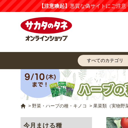
新規会員登
>
野菜・ハーブの種・キノコ
>
果菜類（実物野
今月まける種