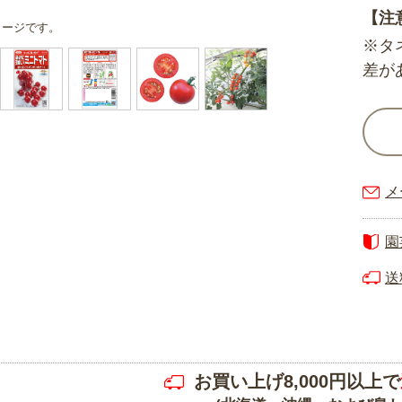
【注
メージです。
※タ
差が
メ
園
送
お買い上げ8,000円以上で