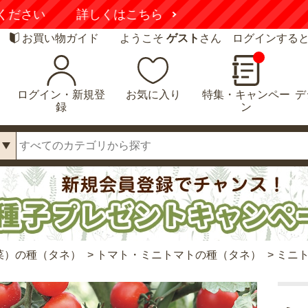
録するだけで
お得にお買い物
いただけます！
詳し
お買い物ガイド
ようこそ
ゲスト
さん ログインする
ログイン・新規登
お気に入り
特集・キャンペー
デ
録
ン
菜）の種（タネ）
>
トマト・ミニトマトの種（タネ）
>
ミニト