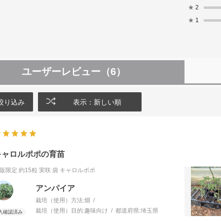
★
2
★
1
ユーザーレビュー
（6）
絞り込み
表示：新しい順
キャロルポポの育苗
販限定 約15粒 実咲 袋
キャロルポポ
アンパイア
栽培（使用）方法:
畑
栽培（使用）目的:
趣味向け
都道府県:
埼玉県