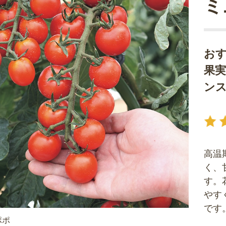
ミ
お
果
ン
高温
く、
す。
やす
です
ポポ