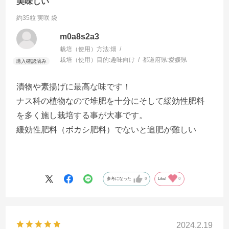
美味しい
約35粒 実咲 袋
m0a8s2a3
栽培（使用）方法:
畑
栽培（使用）目的:
趣味向け
都道府県:
愛媛県
漬物や素揚げに最高な味です！
ナス科の植物なので堆肥を十分にそして緩効性肥料
を多く施し栽培する事が大事です。
緩効性肥料（ボカシ肥料）でないと追肥が難しい
参考になった
0
Like!
0
2024.2.19