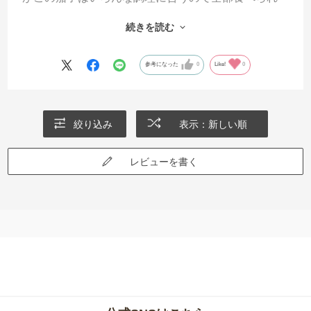
ています。ただ普通に焼いても旨し、ひと手間加え
続きを読む
て調理すればさらに良し夏のリピーター野菜の1つで
す。
参考になった
0
Like!
0
絞り込み
表示：新しい順
レビューを書く