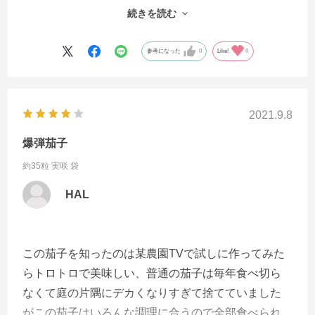
培が下手なのかもしれませんが、ごちそうナスには
続きを読む
筋っぽさを感じます。しかし、この米ナスは口に残
るものがなく、トロリとしていて、でも肉質はしっ
参考になった
0
Like!
0
かりしており、絶品です。おかげさまで、当家にお
見えになるお客様と取り合いになり、自分たちの食
べる分が危うくなるほどです。ごちそうナスと比
2021.9.8
べ、ハダニやホコリダニが付きにくく、それらの害
虫によるダメージも小さいので、管理が楽だと思い
爆弾茄子
ます。比較的、テキスト通りの枝ならびなので、剪
約35粒 実咲 袋
定・整枝がし易いです。ただ前半、ごちそうナスよ
HAL
り実つきが悪く、第1花房に実をつけると、第２、第
３花房ぐらいまで実が落ちる傾向があるようです。
この茄子を知ったのは某農園TVで試しに作ってみた
らトロトロで美味しい、普通の茄子は毎年食べ切ら
なくて庭の片隅にデカくなりすぎて捨てていました
がこの茄子はいろんな調理に合うので全部食べられ