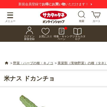
新規会員登録で
お得にお買い物
いただけます！
メニュー
検索
カート
ログイン
お気に入り
特集・キャン
デジタルカタ
新規登録
ペーン
ログ
>
野菜・ハーブの種・キノコ
>
果菜類（実物野菜）の種（タネ
米ナス ドカンチョ