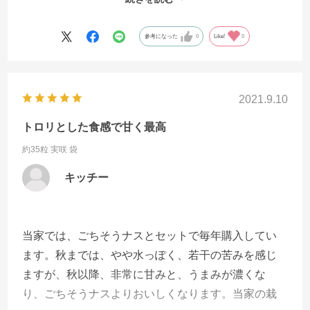
いしく実ったので、増産決定です。 前回書くのを忘
れていましたが、追肥をまめに行うことをお勧めし
参考になった
0
Like!
0
ます。考えてみたら、暑くなると肥料の消費速度が
上がるので、今まで肥料不足が起こっていたのかも
しれません。あと、タバコガとヨトームシ、ナメク
2021.9.10
ジには注意です。思いっきり実に穴が開きます。し
かも、この虫たちを殺す薬がほとんど皆無に近いで
トロリとした食感で甘く最高
す。
約35粒 実咲 袋
キッチー
当家では、ごちそうナスとセットで毎年購入してい
ます。秋までは、やや水っぽく、若干の苦みを感じ
ますが、秋以降、非常に甘みと、うまみが濃くな
り、ごちそうナスよりおいしくなります。当家の栽