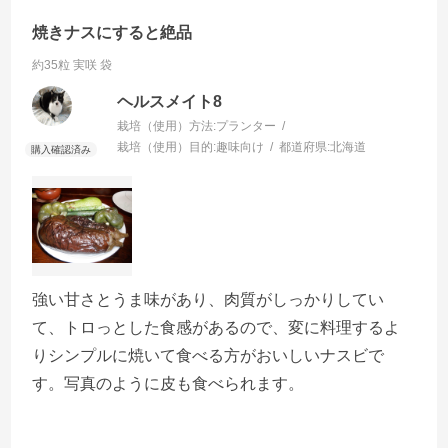
焼きナスにすると絶品
約35粒 実咲 袋
ヘルスメイト8
栽培（使用）方法:
プランター
栽培（使用）目的:
趣味向け
都道府県:
北海道
強い甘さとうま味があり、肉質がしっかりしてい
て、トロっとした食感があるので、変に料理するよ
りシンプルに焼いて食べる方がおいしいナスビで
す。写真のように皮も食べられます。