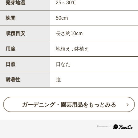
発芽地温
25～30℃
株間
50cm
収穫目安
長さ約10cm
用途
地植え ; 鉢植え
日照
日なた
耐暑性
強
ガーデニング・園芸用品をもっとみる