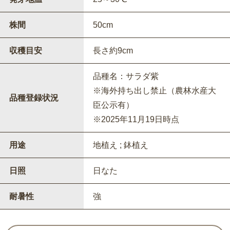
株間
50cm
収穫目安
長さ約9cm
品種名：サラダ紫
※海外持ち出し禁止（農林水産大
品種登録状況
臣公示有）
※2025年11月19日時点
用途
地植え ; 鉢植え
日照
日なた
耐暑性
強