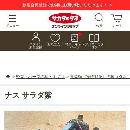
【注意喚起】
悪質な偽サイトにご注意ください
メニュー
検索
カート
ログイン
お気に入り
特集・キャン
デジタルカタ
新規登録
ペーン
ログ
>
野菜・ハーブの種・キノコ
>
果菜類（実物野菜）の種（タネ
ナス サラダ紫