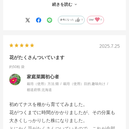
粒発根したので、ポットに種まき倍土を入れ発根し
続きを読む
た種をそっと置き、覆土をしてから、たっぷり水を
かけてから室内の２５度以上の場所においていた
参考になった
0
Like!
0
ら、３月の２７日には、土の表面に緑の葉っぱが出
てきました。５月末まで育苗してから畑に定植する
予定です。一緒に購入した。ナス ごちそう も同じく
2025.7.25
発芽率が良かったです。
花がたくさんついています
約50粒 袋
家庭菜園初心者
栽培（使用）方法:
畑
栽培（使用）目的:
趣味向け
都道府県:
北海道
初めてナスを種から育ててみました。
花がつくまでに時間がかかりましたが、その分葉も
大きくしっかりした株になりました。
とにかく花がたくさんついているので、これが全部