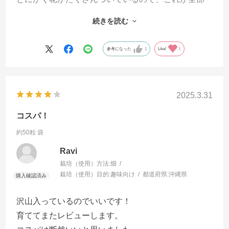
収穫できたら...！！
続きを読む
一番最初に収穫した実は商品説明の通り生のまま食
べてみましたが、やっぱりナスは油をたっぷり吸わ
参考になった
1
Like!
1
せてじっくり焼いた方が美味しいですね。
2025.3.31
コスパ！
約50粒 袋
Ravi
栽培（使用）方法:
畑
栽培（使用）目的:
趣味向け
都道府県:
沖縄県
沢山入っているのでいいです！
育ててまたレビューします。