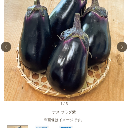
1
/
3
ナス サラダ紫
※画像はイメージです。