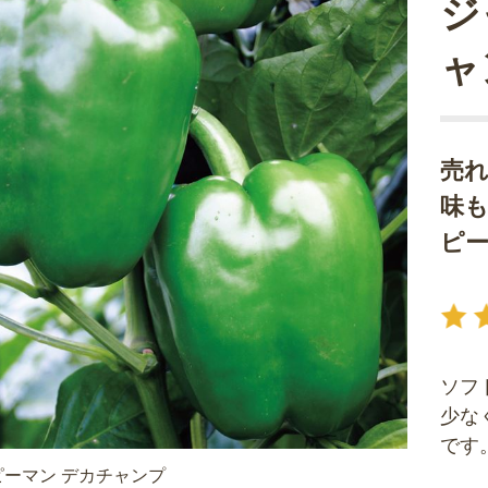
ジ
ャ
売
味
ピ
ソフ
少な
です
ーマン デカチャンプ