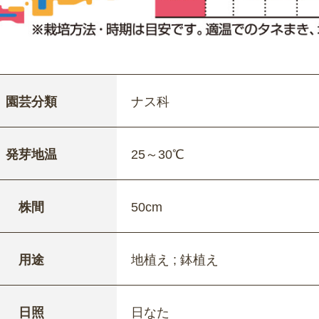
園芸分類
ナス科
発芽地温
25～30℃
株間
50cm
用途
地植え ; 鉢植え
日照
日なた