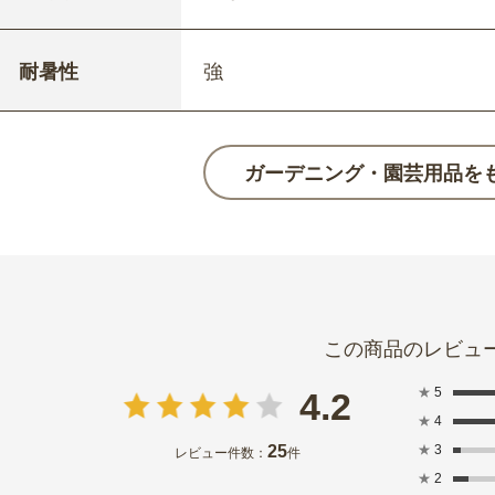
耐暑性
強
ガーデニング・園芸用品を
★
5
4.2
★
4
25
★
3
レビュー件数：
件
★
2