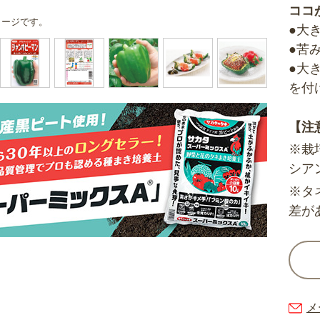
ココ
メージです。
●大
●苦
●大
を付
【注
※栽
シア
※タ
差が
メ