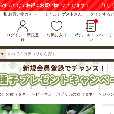
お得にお買い物
いただけます！
詳しくはこちら
お買い物ガイド
ようこそ
ゲスト
さん ログインする
ログイン・新規登
お気に入り
特集・キャンペー
デ
録
ン
菜）の種（タネ）
>
ピーマン・パプリカの種（タネ）
>
ジャン