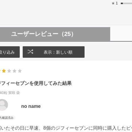
★
1
ユーザーレビュー
（25）
絞り込み
表示：新しい順
ジフィーセブンを使用してみた結果
40粒 実咲 袋
no name
届いたその日に早速、8個のジフィーセブンに同時に購入したピ