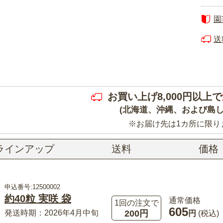
園
送
お買い上げ8,000円以上で
(北海道、沖縄、および島し
※お届け先は1カ所に限り
ラインアップ
送料
価格
申込番号:12500002
約40粒 実咲 袋
通常価格
1回の注文で
605
200円
発送時期：2026年4月中旬
円
(税込)