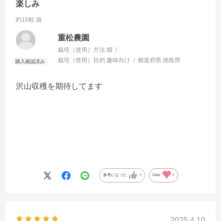
楽しみ
約10粒 袋
重松農園
栽培（使用）方法:
畑
栽培（使用）目的:
趣味向け
都道府県:
徳島県
沢山収穫を期待してます
参考になった
0
Like!
0
2025.4.10