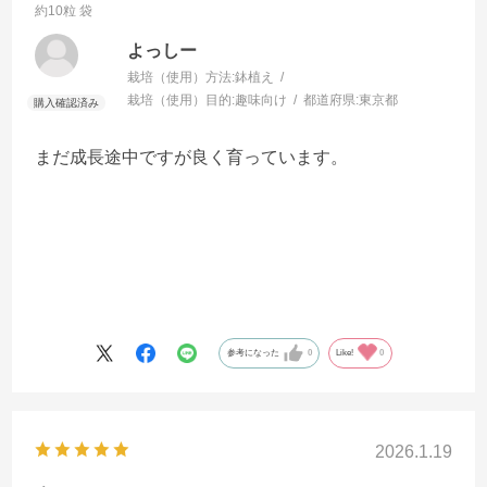
約10粒 袋
よっしー
栽培（使用）方法:
鉢植え
栽培（使用）目的:
趣味向け
都道府県:
東京都
まだ成長途中ですが良く育っています。
参考になった
0
Like!
0
2026.1.19