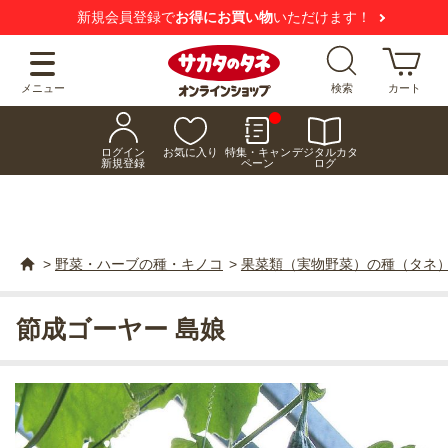
新規会員登録で
お得にお買い物
いただけます！
メニュー
検索
カート
ログイン
お気に入り
特集・キャン
デジタルカタ
新規登録
ペーン
ログ
>
野菜・ハーブの種・キノコ
>
果菜類（実物野菜）の種（タネ
節成ゴーヤー 島娘