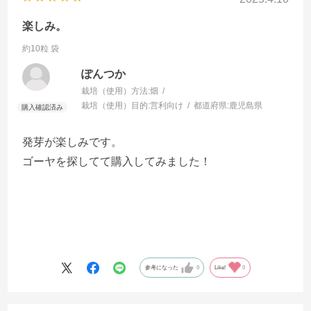
楽しみ。
約10粒 袋
ぽんつか
栽培（使用）方法:
畑
栽培（使用）目的:
営利向け
都道府県:
鹿児島県
発芽が楽しみです。
ゴーヤを探してて購入してみました！
参考になった
0
Like!
0