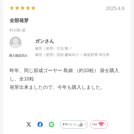
2025.4.9
全部発芽
約10粒 袋
ガンさん
栽培（使用）方法:
畑
栽培（使用）目的:
趣味向け
都道府県:
埼玉県
昨年、同じ節成ゴーヤー 島娘 （約10粒） 袋を購入
し、全10粒
発芽出来ましたので、今年も購入しました。
参考になった
0
Like!
0