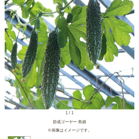
1
/
1
節成ゴーヤー 島娘
※画像はイメージです。