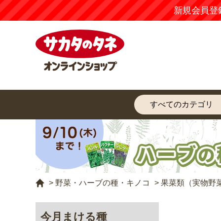
新規会員登
>
野菜・ハーブの種・キノコ
>
果菜類（実物野
今月まける種