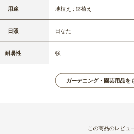
用途
地植え ; 鉢植え
日照
日なた
耐暑性
強
ガーデニング・園芸用品を