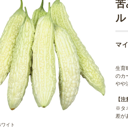
苦
ル
マ
生育
のカ
やや
【注
※タ
差が
ホワイト