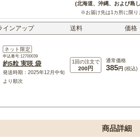
(北海道、沖縄、および島し
※お届け先は1カ所に限り
ラインアップ
送料
価格
ネット限定
申込番号:12700039
通常価格
1回の注文で
約5粒 実咲 袋
385
200円
円
(税込)
発送時期：2025年12月中旬
より順次
商品詳細