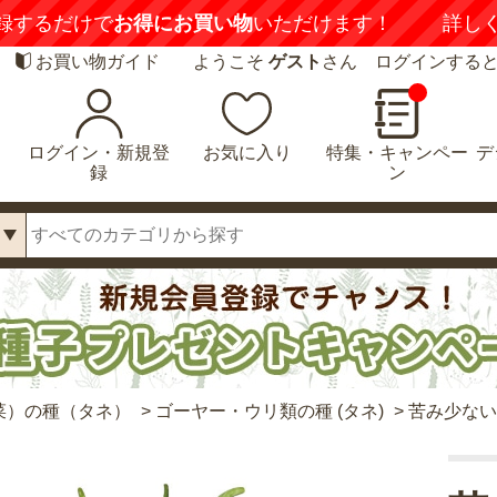
録するだけで
お得にお買い物
いただけます！
詳し
お買い物ガイド
ようこそ
ゲスト
さん ログインする
ログイン・新規登
お気に入り
特集・キャンペー
デ
録
ン
菜）の種（タネ）
>
ゴーヤー・ウリ類の種 (タネ)
>
苦み少ない