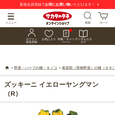
新規会員登録で
お得にお買い物
いただけます！
メニュー
検索
カート
ログイン
お気に入り
特集・キャン
デジタルカタ
新規登録
ペーン
ログ
>
野菜・ハーブの種・キノコ
>
果菜類（実物野菜）の種（タネ
ズッキーニ イエローヤングマン
（R）