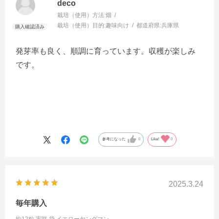
deco
栽培（使用）方法:
畑
栽培（使用）目的:
趣味向け
都道府県:
兵庫県
発芽率も良く、順調に育っています。収穫が楽しみ
です。
参考になった
0
Like!
0
2025.3.24
毎年購入