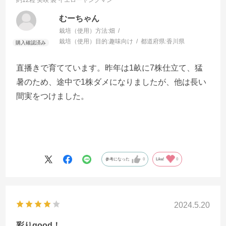
約12粒 実咲 袋
イエローヤングマン
むーちゃん
栽培（使用）方法:
畑
栽培（使用）目的:
趣味向け
都道府県:
香川県
直播きで育てています。昨年は1畝に7株仕立て、猛
暑のため、途中で1株ダメになりましたが、他は長い
間実をつけました。
参考になった
0
Like!
0
2024.5.20
彩りgood！