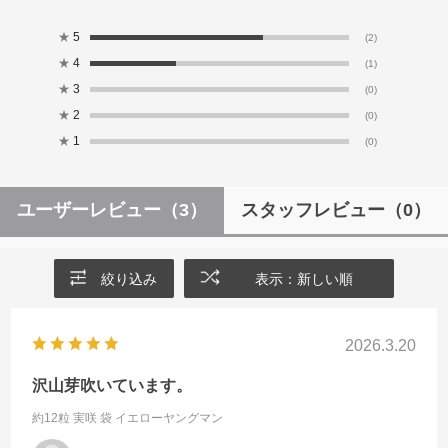
★
5
(2)
★
4
(1)
★
3
(0)
★
2
(0)
★
1
(0)
ユーザーレビュー
（3）
スタッフレビュー
（0）
絞り込み
表示：新しい順
2026.3.20
沢山芽吹いています。
約12粒 実咲 袋
イエローヤングマン