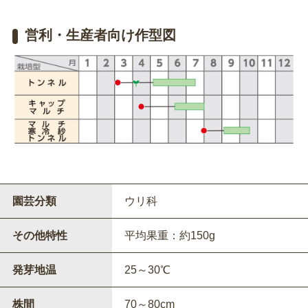
営利・生産者向け作型図
園芸分類
ウリ科
その他特性
平均果重：約150g
発芽地温
25～30℃
株間
70～80cm