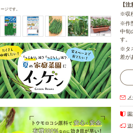
【注
メージです。
※収
※作
中旬
す。
※タ
差が
メ
園
送