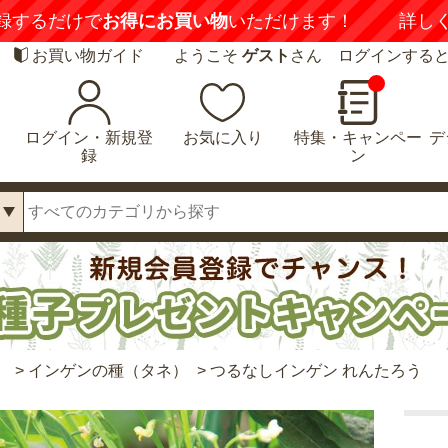
録するだけで
お得にお買い物
いただけます！
詳し
お買い物ガイド
ようこそ
ゲスト
さん ログインする
ログイン・新規登
お気に入り
特集・キャンペー
デ
録
ン
）
>
インゲンの種（タネ）
>
つるなしインゲン れんたろう