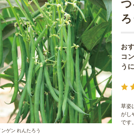
つ
ろ
お
コ
う
草姿
がし
です
ンゲン れんたろう