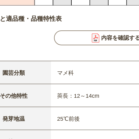
と適品種・品種特性表
内容を確認す
園芸分類
マメ科
その他特性
莢長：12～14cm
発芽地温
25℃前後