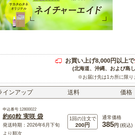
お買い上げ8,000円以上で
(北海道、沖縄、および島し
※お届け先は1カ所に限り
ラインアップ
送料
価格
申込番号:12800022
約60粒 実咲 袋
通常価格
1回の注文で
385
200円
発送時期：2026年6月下旬
円
(税込)
より順次