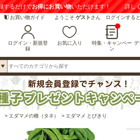
録するだけで
お得にお買い物
いただけます！
詳し
お買い物ガイド
ようこそ
ゲスト
さん ログインする
ログイン・新規登
お気に入り
特集・キャンペー
デ
録
ン
）
>
エダマメの種（タネ）
>
エダマメ とびきり