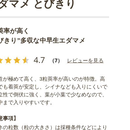
ダマメ とびきり
莢率が高く
びきり”多収な中早生エダマメ
4.7
（7）
レビューを見る
性が極めて高く、3粒莢率が高いのが特徴。高
でも着莢が安定し、シイナなども入りにくいで
立性で倒伏に強く、葉が小葉で少なめなので、
中まで入りやすいです。
意事項】
ネの粒数（粒の大きさ）は採種条件などにより