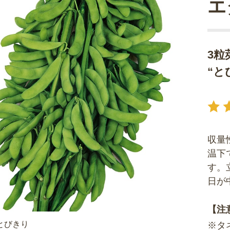
エ
3粒
“と
収量
温下
す。
日が
【注
とびきり
※タ