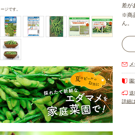
差が
メージです。
※商
ん。
メ
園
送
詳細