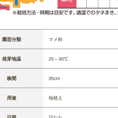
園芸分類
マメ科
発芽地温
25～30℃
株間
35cm
用途
地植え
日照
日なた