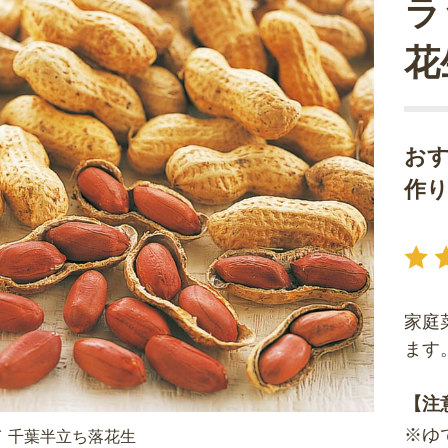
ラ
花
お
作
家庭
ます
【注
※ゆ
 千葉半立ち落花生