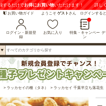
録するだけで
お得にお買い物
いただけます！
詳し
お買い物ガイド
ようこそ
ゲスト
さん ログインする
ログイン・新規登
お気に入り
特集・キャンペー
デ
録
ン
）
>
ラッカセイの種（タネ）
>
ラッカセイ 千葉半立ち落花生