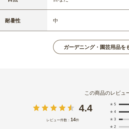
耐暑性
中
ガーデニング・園芸用品を
★
5
4.4
★
4
14
★
3
レビュー件数：
件
★
2