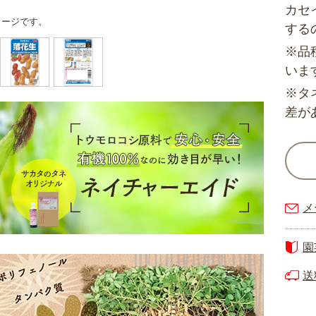
カセ
メージです。
する
※品
いま
※タ
差が
メ
園
送