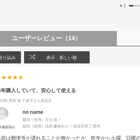
★
1
ユーザーレビュー
（14）
絞り込み
表示：新しい順
毎年購入していて、安心して使える
25粒 実咲 袋
千葉半立ち落花生
no name
栽培（使用）方法:
畑
栽培（使用）目的:
趣味向け
都道府県:
三重県
以前は郵便等が遅れることが無かったが、昨年から土曜、日曜