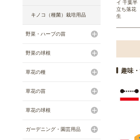
イ 千葉半
立ち落花
キノコ（種菌）栽培用品
生
野菜・ハーブの苗
野菜の球根
趣味・
草花の種
草花の苗
草花の球根
ガーデニング・園芸用品