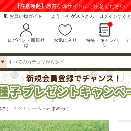
喚起】
悪質な偽サイトにご注意ください
詳しくは
お買い物ガイド
ようこそ
ゲスト
さん ログインする
ログイン・新規登
お気に入り
特集・キャンペー
デ
録
ン
タネ）
>
ヘアリーベッチ まめっこ