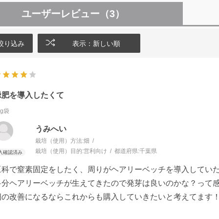
ユーザーレビュー
（3）
絞り込み
表示：新しい順
緑肥を導入したくて
kg袋
うみへい
栽培（使用）方法:
畑
栽培（使用）目的:
営利向け
都道府県:
千葉県
豆科で窒素固定をしたく、周りがヘアリーベッチを導入してい
多分ヘアリーベッチが生えてきたので発芽は良いのかな？って
畑の改善になるならこれからも購入していきたいと考えてます