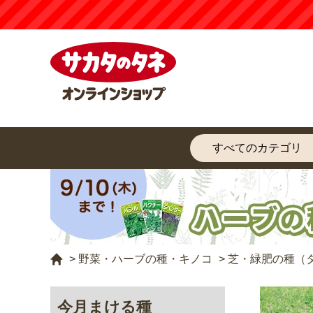
【注意
>
野菜・ハーブの種・キノコ
>
芝・緑肥の種（
今月まける種