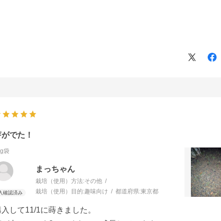
芽がでた！
kg袋
まっちゃん
栽培（使用）方法:
その他
栽培（使用）目的:
趣味向け
都道府県:
東京都
購入して11/1に蒔きました。