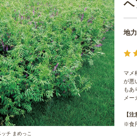
ヘ
地
マメ
が悪
もあ
メー
【注
※食
ッチ まめっこ