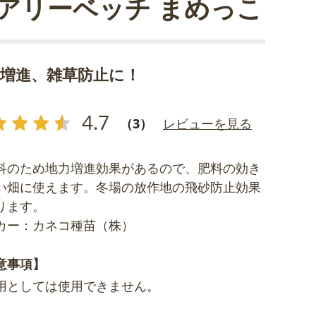
アリーベッチ まめっこ
力増進、雑草防止に！
4.7
（3）
レビューを見る
科のため地力増進効果があるので、肥料の効き
い畑に使えます。冬場の放作地の飛砂防止効果
ります。
カー：カネコ種苗（株）
意事項】
用としては使用できません。