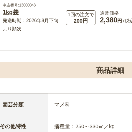
申込番号:13600048
1kg袋
通常価格
1回の注文で
2,380
200円
発送時期：2026年8月下旬
円
(税
より順次
商品詳細
園芸分類
マメ科
その他特性
播種量：250～330㎡／kg