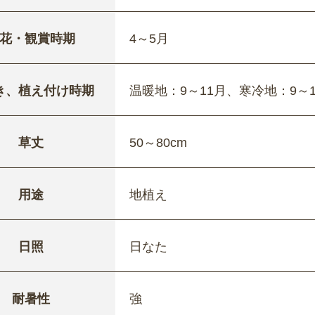
花・観賞時期
4～5月
き、植え付け時期
温暖地：9～11月、寒冷地：9～
草丈
50～80cm
用途
地植え
日照
日なた
耐暑性
強