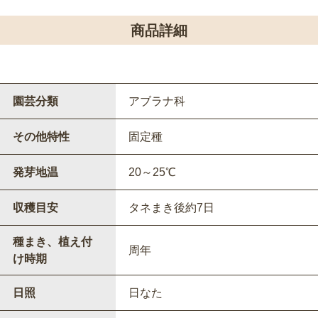
商品詳細
園芸分類
アブラナ科
その他特性
固定種
発芽地温
20～25℃
収穫目安
タネまき後約7日
種まき、植え付
周年
け時期
日照
日なた