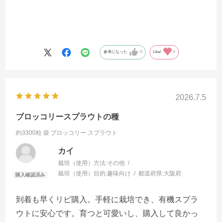
参考になった
0
Like!
0
2026.7.5
ブロッコリースプラウトの種
約3300粒 袋
ブロッコリー スプラウト
カイ
栽培（使用）方法:
その他
栽培（使用）目的:
趣味向け
都道府県:
大阪府
到着も早くリピ購入。手軽に栽培でき、有機スプラ
ウトに安心です。育つと可愛いし、購入して良かっ