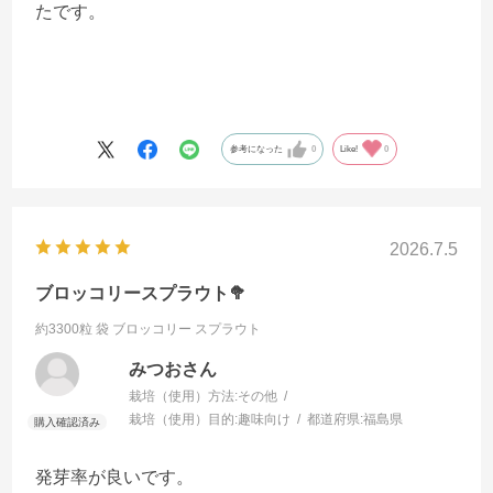
たです。
参考になった
0
Like!
0
2026.7.5
ブロッコリースプラウト🥦
約3300粒 袋
ブロッコリー スプラウト
みつおさん
栽培（使用）方法:
その他
栽培（使用）目的:
趣味向け
都道府県:
福島県
発芽率が良いです。