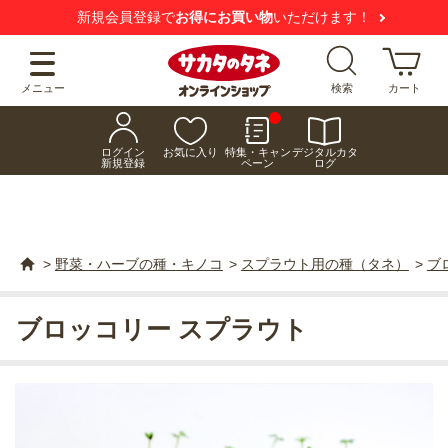
新規会員登録で
お得にお買い物
いただけます！
メニュー
検索
カート
ログイン
お気に入り
特集・キャン
デジタルカタ
新規登録
ペーン
ログ
>
野菜・ハーブの種・キノコ
>
スプラウト用の種（タネ）
>
ブ
ブロッコリー スプラウト