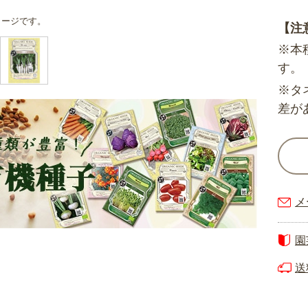
メージです。
【注
※本
す。
※タ
差が
メ
園
送