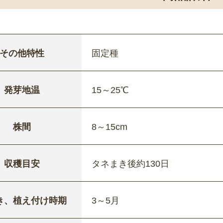
その他特性
固定種
発芽地温
15～25℃
株間
8～15cm
収穫目安
タネまき後約130日
き、植え付け時期
3～5月