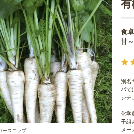
有
食
甘～
別名
パで
シチ
化学
子組
メー
パースニップ