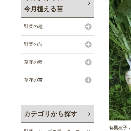
今月植える苗
野菜の種
野菜の苗
草花の種
草花の苗
カテゴリから探す
有機種子 