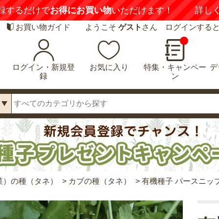
録するだけで
お得にお買い物
いただけます！
詳し
お買い物ガイド
ようこそ
ゲスト
さん ログインする
ログイン・新規登
お気に入り
特集・キャンペー
デ
録
ン
菜）の種（タネ）
>
カブの種（タネ）
>
有機種子 パースニッ