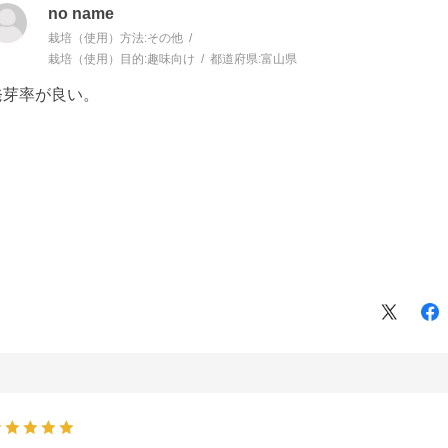
no name
栽培（使用）方法:
その他
栽培（使用）目的:
趣味向け
都道府県:
富山県
発芽率が良い。