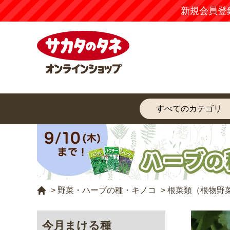
新規会員登
>
野菜・ハーブの種・キノコ
>
根菜類（根物野
今月まける種