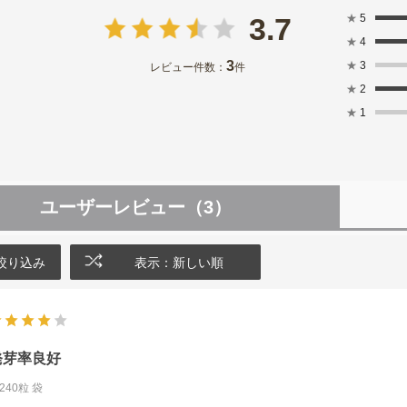
★
5
3.7
★
4
3
★
3
レビュー件数：
件
★
2
★
1
ユーザーレビュー
（3）
絞り込み
表示：新しい順
発芽率良好
240粒 袋