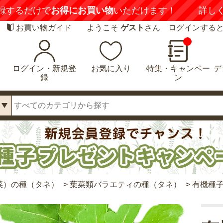
録するだけで
お得にお買い物
いただけます！
詳し
お買い物ガイド
ようこそ
ゲスト
さん ログインする
ログイン・新規登
お気に入り
特集・キャンペー
デ
録
ン
菜）の種（タネ）
>
葉菜類バラエティの種（タネ）
>
有機種子