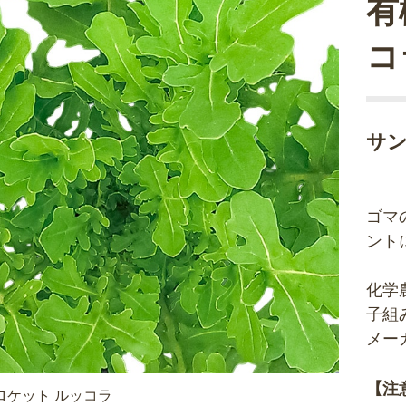
有
コ
サ
ゴマ
ント
化学
子組
メー
【注
ロケット ルッコラ