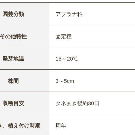
園芸分類
アブラナ科
その他特性
固定種
発芽地温
15～20℃
株間
3～5cm
収穫目安
タネまき後約30日
き、植え付け時期
周年