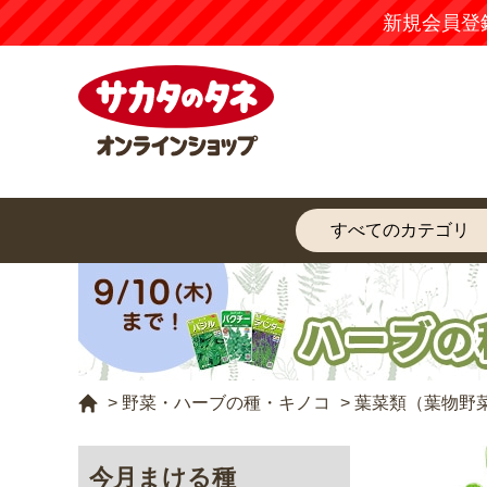
新規会員登
>
野菜・ハーブの種・キノコ
>
葉菜類（葉物野
今月まける種