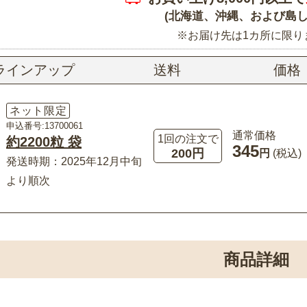
(北海道、沖縄、および島し
※お届け先は1カ所に限り
ラインアップ
送料
価格
ネット限定
申込番号:13700061
通常価格
1回の注文で
約2200粒 袋
345
200円
円
(税込)
発送時期：2025年12月中旬
より順次
商品詳細