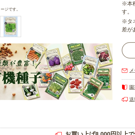
※本
メージです。
す。
※タ
差が
メ
園
送
お買い上げ8,000円以上で