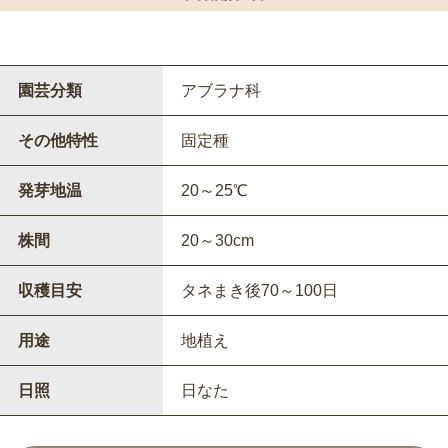
園芸分類
アブラナ科
その他特性
固定種
発芽地温
20～25℃
株間
20～30cm
収穫目安
タネまき後70～100日
用途
地植え
日照
日なた