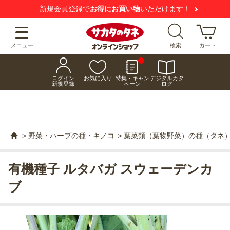
新規会員登録で
お得にお買い物
いただけます！
メニュー
検索
カート
ログイン
お気に入り
特集・キャン
デジタルカタ
新規登録
ペーン
ログ
>
野菜・ハーブの種・キノコ
>
葉菜類（葉物野菜）の種（タネ
有機種子 ルタバガ スウェーデンカ
ブ