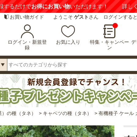
録するだけで
お得にお買い物
いただけます！
詳し
お買い物ガイド
ようこそ
ゲスト
さん ログインする
ログイン・新規登
お気に入り
特集・キャンペー
デ
録
ン
菜）の種（タネ）
>
キャベツの種（タネ）
>
有機種子 ケール