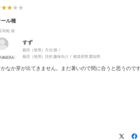
ケール種
130粒 袋
すず
栽培（使用）方法:
畑
栽培（使用）目的:
趣味向け
都道府県:
愛知県
なかなか芽が出てきません。まだ暑いので間に合うと思うのです