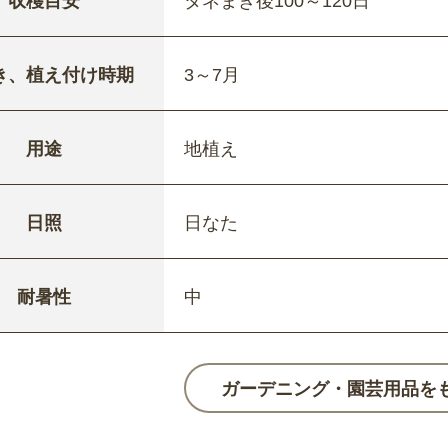
収穫目安
タネまき後100～120日
き、植え付け時期
3～7月
用途
地植え
日照
日なた
耐暑性
中
ガーデニング・園芸用品を