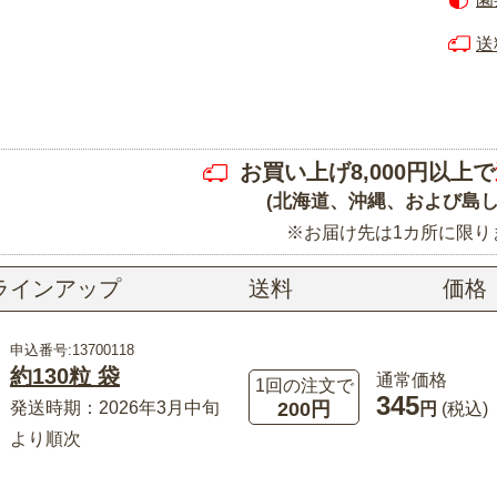
送
お買い上げ8,000円以上で
(北海道、沖縄、および島し
※お届け先は1カ所に限り
ラインアップ
送料
価格
申込番号:13700118
約130粒 袋
通常価格
1回の注文で
345
200円
発送時期：2026年3月中旬
円
(税込)
より順次