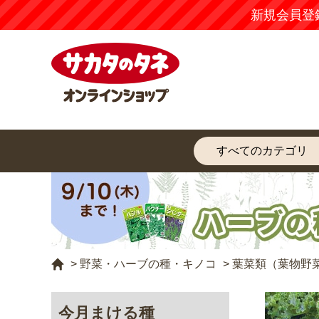
新規会員登
>
野菜・ハーブの種・キノコ
>
葉菜類（葉物野
今月まける種