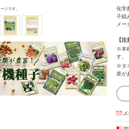
化学
メージです。
子組
メー
【注
※本
す。
※タ
差が
メ
園