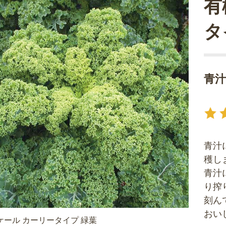
有
タ
青
青汁
穫し
青汁
り搾
刻ん
おい
ケール カーリータイプ 緑葉