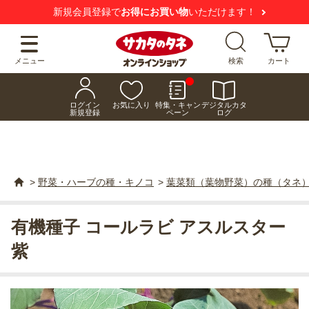
新規会員登録で
お得にお買い物
いただけます！
メニュー
検索
カート
ログイン
お気に入り
特集・キャン
デジタルカタ
新規登録
ペーン
ログ
>
野菜・ハーブの種・キノコ
>
葉菜類（葉物野菜）の種（タネ
有機種子 コールラビ アスルスター
紫