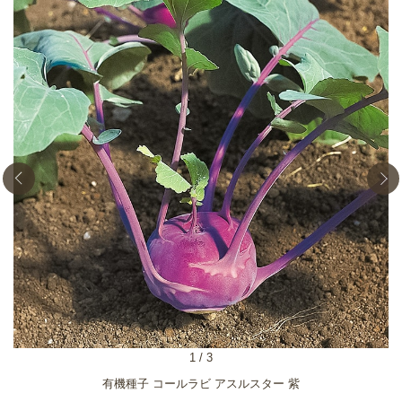
1
/
3
有機種子 コールラビ アスルスター 紫