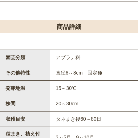
商品詳細
園芸分類
アブラナ科
その他特性
直径6～8cm 固定種
発芽地温
15～30℃
株間
20～30cm
収穫目安
タネまき後60～80日
種まき、植え付
3～5月、9～10月