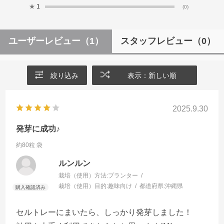
★
1
(0)
ユーザーレビュー
（1）
スタッフレビュー
（0）
絞り込み
表示：新しい順
2025.9.30
発芽に成功♪
約80粒 袋
ルンルン
栽培（使用）方法:
プランター
栽培（使用）目的:
趣味向け
都道府県:
沖縄県
セルトレーにまいたら、しっかり発芽しました！