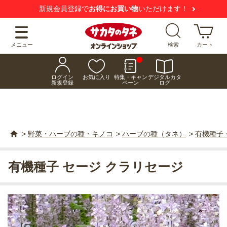
新規会員登録で
お得にお買い物
いただけます！
メニュー
検索
カート
ログイン
お気に入り
特集・キャン
デジタルカタ
新規登録
ペーン
ログ
>
野菜・ハーブの種・キノコ
>
ハーブの種（タネ）
>
有機種子
有機種子 セージ クラリセージ