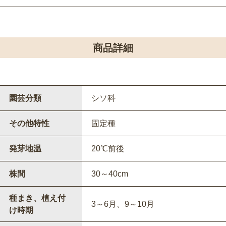
商品詳細
園芸分類
シソ科
その他特性
固定種
発芽地温
20℃前後
株間
30～40cm
種まき、植え付
3～6月、9～10月
け時期