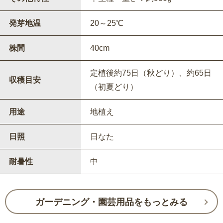
発芽地温
20～25℃
株間
40cm
定植後約75日（秋どり）、約65日
収穫目安
（初夏どり）
用途
地植え
日照
日なた
耐暑性
中
ガーデニング・園芸用品をもっとみる