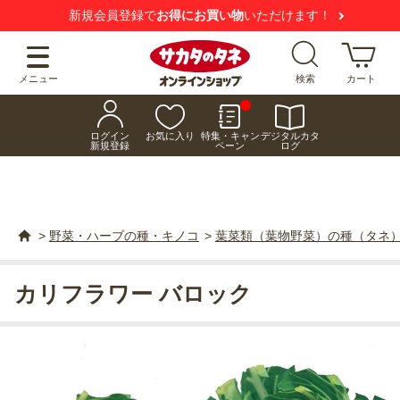
新規会員登録で
お得にお買い物
いただけます！
メニュー
検索
カート
ログイン
お気に入り
特集・キャン
デジタルカタ
新規登録
ペーン
ログ
>
野菜・ハーブの種・キノコ
>
葉菜類（葉物野菜）の種（タネ
カリフラワー バロック