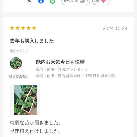
参考になった
0
Like!
0
2024.10.29
去年も購入しました
6ポット1組
能内お天気今日も快晴
栽培（使用）方法:
プランター
栽培（使用）目的:
趣味向け
都道府県:
神奈川県
綺麗な苗が届きました。
早速植え付けしました。