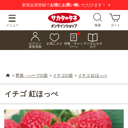
新規会員登録で
お得にお買い物
いただけます！
メニュー
検索
カート
ログイン
お気に入り
特集・キャン
デジタルカタ
新規登録
ペーン
ログ
>
野菜・ハーブの苗
>
イチゴの苗
>
イチゴ 紅ほっぺ
イチゴ 紅ほっぺ