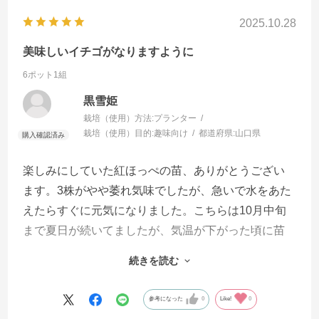
2025.10.28
美味しいイチゴがなりますように
6ポット1組
黒雪姫
栽培（使用）方法:
プランター
栽培（使用）目的:
趣味向け
都道府県:
山口県
楽しみにしていた紅ほっぺの苗、ありがとうござい
ます。3株がやや萎れ気味でしたが、急いで水をあた
えたらすぐに元気になりました。こちらは10月中旬
まで夏日が続いてましたが、気温が下がった頃に苗
が届いたので良かったです。早速、イチゴの土を入
続きを読む
れたプランターに植え付けました。来春、真っ赤な
イチゴが鈴なりになってくれるよう、大切に育てま
参考になった
0
Like!
0
す。