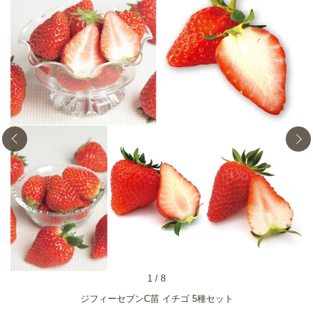
1
/
8
ジフィーセブンC苗 イチゴ 5種セット