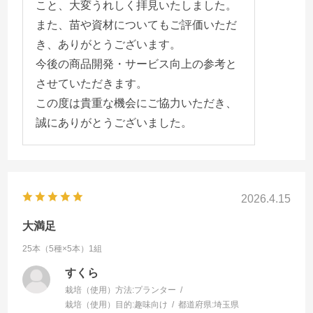
のもありましたが（四季なり品種のものだからか
こと、大変うれしく拝見いたしました。
も？）ひたすら取って春に備えました。
また、苗や資材についてもご評価いただ
2月位から花が咲き始め、小さい花は見落としたもの
き、ありがとうございます。
も多く、奇形になるものもありますが、だんだん受
今後の商品開発・サービス向上の参考と
粉も上手くいき、売ってるいちごくらいの大きさの
させていただきます。
ものも徐々に採れ始めました。
この度は貴重な機会にご協力いただき、
まだいちごは採れてますが5月に入り、ペースが若干
誠にありがとうございました。
落ちてきました。
サカタさんの苗が立派だったから、ここまで育てら
れたんだと思います。ジフィーセブンCは大きくて扱
いやすいことがわかったので、とても良い経験にな
2026.4.15
りました。貴重な機会をいただきありがとうござい
大満足
ました。
25本（5種×5本）1組
すくら
栽培（使用）方法:
プランター
栽培（使用）目的:
趣味向け
都道府県:
埼玉県