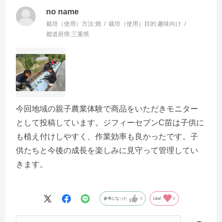
no name
栽培（使用）方法:
畑
栽培（使用）目的:
趣味向け
都道府県:
三重県
今回地域の親子農業体験で商品をいただきモニター
として投稿しています。ジフィーセブンC苗は子供に
も植え付けしやすく、作業効率も良かったです。子
供たちと今後の成長を楽しみに見守って管理してい
きます。
参考になった
0
Like!
0