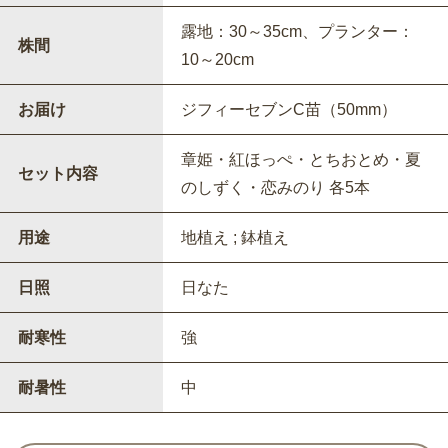
露地：30～35cm、プランター：
株間
10～20cm
お届け
ジフィーセブンC苗（50mm）
章姫・紅ほっぺ・とちおとめ・夏
セット内容
のしずく・恋みのり 各5本
用途
地植え ; 鉢植え
日照
日なた
耐寒性
強
耐暑性
中