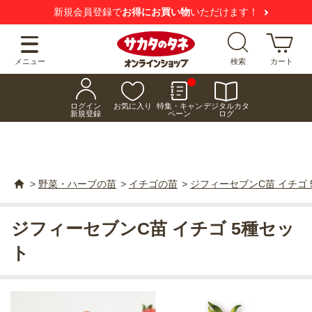
新規会員登録で
お得にお買い物
いただけます！
メニュー
検索
カート
ログイン
お気に入り
特集・キャン
デジタルカタ
新規登録
ペーン
ログ
>
野菜・ハーブの苗
>
イチゴの苗
>
ジフィーセブンC苗 イチゴ 
ジフィーセブンC苗 イチゴ 5種セッ
ト