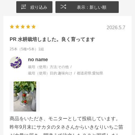
絞り込み
表示：新しい順
2026.5.7
PR 水耕栽培しました。良く育ってます
25本（5種×5本）1組
no name
栽培（使用）方法:
その他
栽培（使用）目的:
趣味向け
都道府県:
愛知県
商品をいただき、モニターとして投稿しています。
昨年9月末にサカタのタネさんからいきなりいちご苗