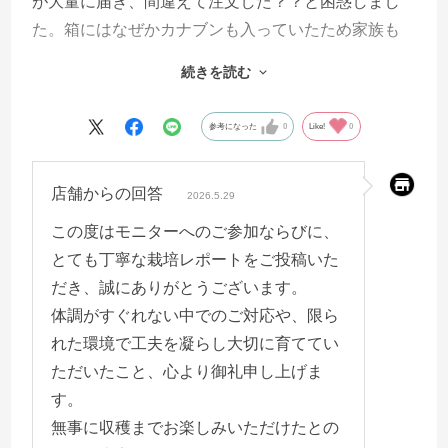
が大量に届き、間違えて注文した？？と困惑しまし
た。箱にはなぜかカナブンも入っていたため家族も
私も絶叫してしまいました（笑）中の手紙で、よう
続きを読む
やくモニター当選させていただいた事に気づき、嬉
しい反面、恐ろしく不安がよぎりました。というの
参考になった
0
Like!
0
も、その当時私は夏風邪で高熱が出てしまい、苗を
すぐに触れる体調ではなく、加えて、モニターで当
店舗からの回答
たる苗数を良くわからないまま応募した為、借りて
2026.5.29
いる畑に余ってるスペースは数株分しかなく、1週間
この度はモニターへのご参加ならびに、
寝込みながら考えた末に、無謀なチャレンジでした
とても丁寧な栽培レポートをご投稿いた
が、頂いた25株をマンションの狭いベランダで水耕
だき、誠にありがとうございます。
栽培（養液栽培？）することにしました。場所も鉢
体調がすぐれない中でのご対応や、限ら
代も節約するため、縦長の形の2Lペットボトルを鉢
れた環境で工夫を凝らし大切に育ててい
代わりにしました。
ただいたこと、心より御礼申し上げま
す。
11月に花が咲き始めたりランナーが伸びたりするも
無事に収穫までお楽しみいただけたとの