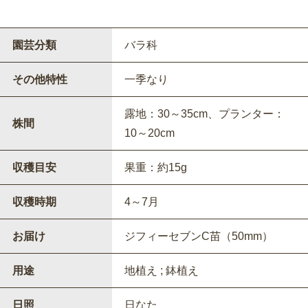
園芸分類
バラ科
その他特性
一季なり
露地：30～35cm、プランター：
株間
10～20cm
収穫目安
果重：約15g
収穫時期
4～7月
お届け
ジフィーセブンC苗（50mm）
用途
地植え ; 鉢植え
日照
日なた