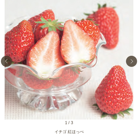
1
/
3
イチゴ 紅ほっぺ