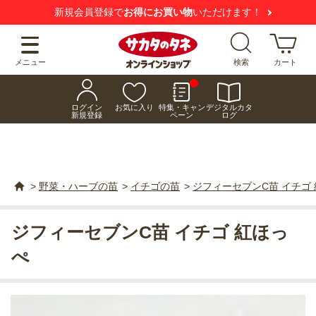
新規会員登録で
お得にお買い物
いただけます！
メニュー
検索
カート
ログイン
お気に入り
特集・キャン
デジタルカタ
新規登録
ペーン
ログ
>
野菜・ハーブの苗
>
イチゴの苗
>
ジフィーセブンC苗 イチゴ
ジフィーセブンC苗 イチゴ 紅ほっ
ぺ