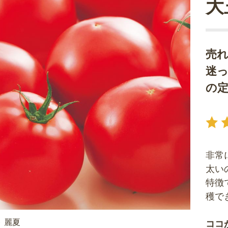
大
売
迷っ
の
非常
太い
特徴
穫で
 麗夏
ココ