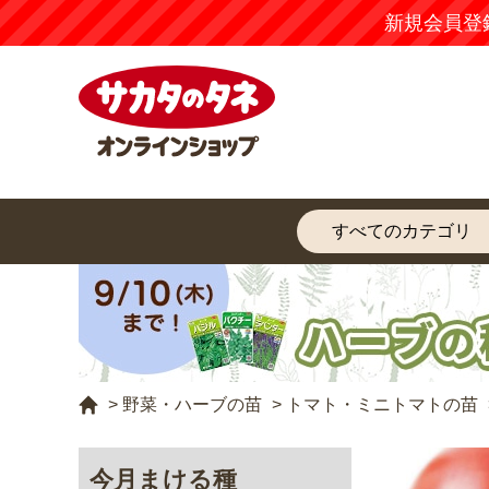
新規会員登
>
野菜・ハーブの苗
>
トマト・ミニトマトの苗
今月まける種