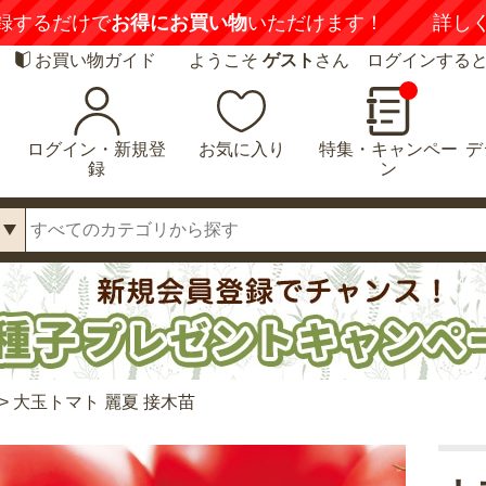
録するだけで
お得にお買い物
いただけます！
詳し
お買い物ガイド
ようこそ
ゲスト
さん ログインする
ログイン・新規登
お気に入り
特集・キャンペー
デ
録
ン
>
大玉トマト 麗夏 接木苗