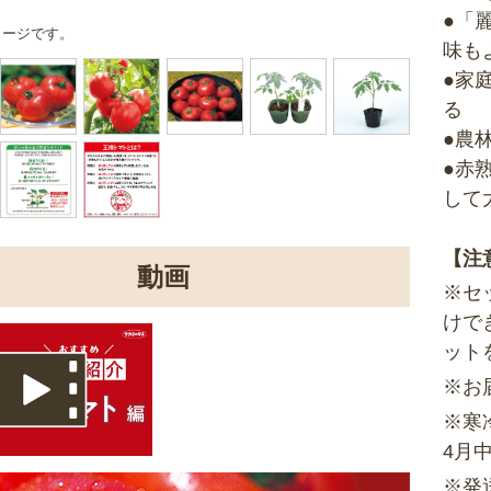
●「
メージです。
味も
●家
る
●農
●赤
して
【注
動画
※セ
けで
ット
※お
※寒
4月
※発