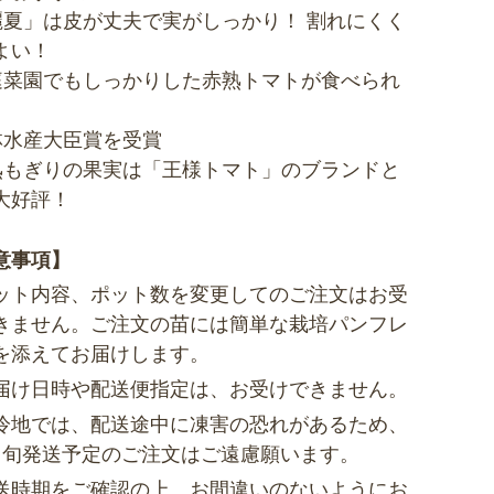
麗夏」は皮が丈夫で実がしっかり！ 割れにくく
よい！
庭菜園でもしっかりした赤熟トマトが食べられ
林水産大臣賞を受賞
熟もぎりの果実は「王様トマト」のブランドと
大好評！
意事項】
ット内容、ポット数を変更してのご注文はお受
きません。ご注文の苗には簡単な栽培パンフレ
を添えてお届けします。
届け日時や配送便指定は、お受けできません。
冷地では、配送途中に凍害の恐れがあるため、
中旬発送予定のご注文はご遠慮願います。
送時期をご確認の上、お間違いのないようにお