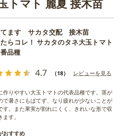
玉トマト 麗夏 接木苗
れてます サカタ交配 接木苗
たらコレ！ サカタのタネ大玉トマト
定番品種
4.7
（18）
レビューを見る
に作りやすい大玉トマトの代表品種です。茎が
ので暑さにもばてず、なり疲れが少ないことが
です。また果実が割れにくく、きれいな形で収
きます。
がおすすめ