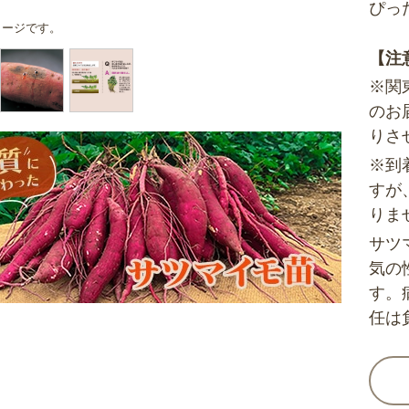
ぴっ
メージです。
【注
※関
のお
りさ
※到
すが
りま
サツ
気の
す。
任は