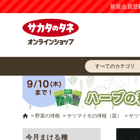
新規会員登
>
野菜の球根
>
サツマイモの球根（苗）
>
サツ
今月まける種