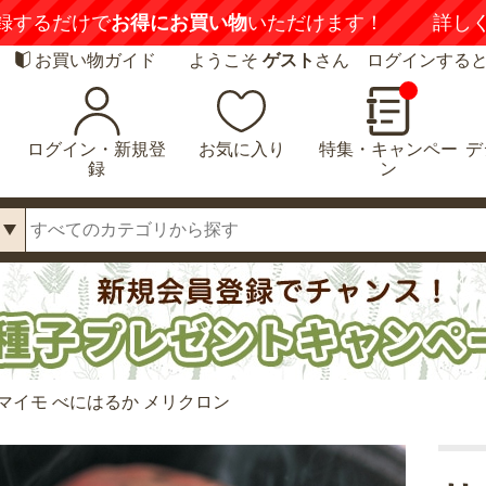
録するだけで
お得にお買い物
いただけます！
詳し
お買い物ガイド
ようこそ
ゲスト
さん ログインする
ログイン・新規登
お気に入り
特集・キャンペー
デ
録
ン
マイモ べにはるか メリクロン