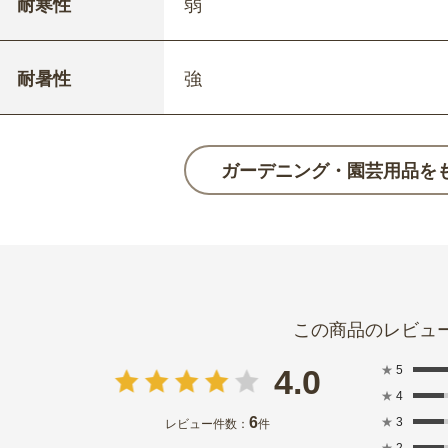
耐寒性
弱
耐暑性
強
ガーデニング・園芸用品を
★
5
4.0
★
4
6
★
3
レビュー件数：
件
★
2