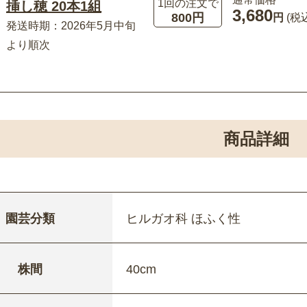
1回の注文で
挿し穂 20本1組
3,680
800円
円
(税
発送時期：2026年5月中旬
より順次
商品詳細
園芸分類
ヒルガオ科 ほふく性
株間
40cm