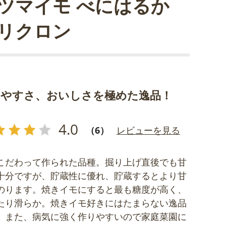
ツマイモ べにはるか
リクロン
質
りやすさ、おいしさを極めた逸品！
4.0
（6）
レビューを見る
こだわって作られた品種。掘り上げ直後でも甘
十分ですが、貯蔵性に優れ、貯蔵するとより甘
のります。焼きイモにすると最も糖度が高く、
たり滑らか。焼きイモ好きにはたまらない逸品
。また、病気に強く作りやすいので家庭菜園に