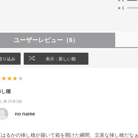
★
1
ユーザーレビュー
（6）
絞り込み
表示：新しい順
挿し穂
し穂 20本1組
no name
紅はるかの挿し穂が届いて箱を開けた瞬間、立派な挿し穂だな