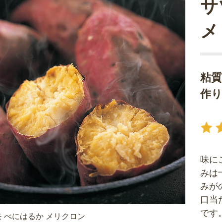
サ
メ
粘
作
味に
みは
みが
口当
です
 べにはるか メリクロン