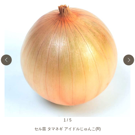
1
/
5
セル苗 タマネギ アイドルじゅんこ(R)