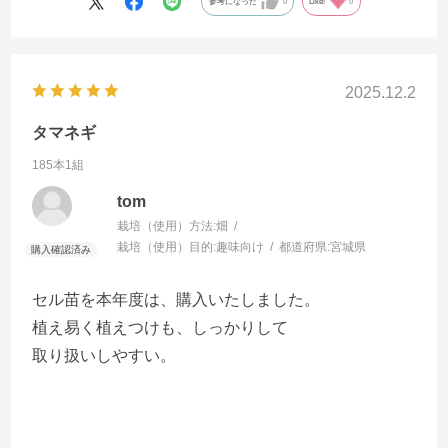
参考になった
0
Like!
0
2025.12.2
タマネギ
185本1組
tom
栽培（使用）方法:
畑
栽培（使用）目的:
趣味向け
都道府県:
宮城県
セル苗を本年度は、購入いたしました。
植え易く植えつけも、しっかりして
取り扱いしやすい。