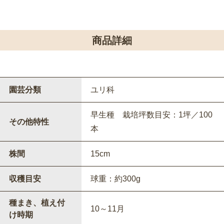
商品詳細
園芸分類
ユリ科
早生種 栽培坪数目安：1坪／100
その他特性
本
株間
15cm
収穫目安
球重：約300g
種まき、植え付
10～11月
け時期