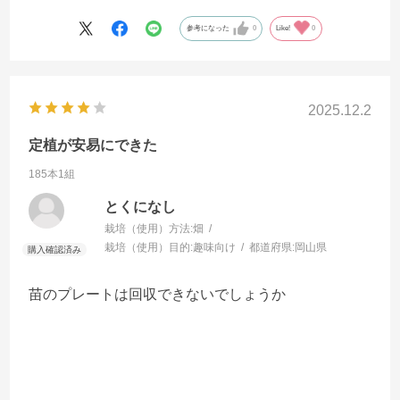
参考になった
0
Like!
0
2025.12.2
定植が安易にできた
185本1組
とくになし
栽培（使用）方法:
畑
栽培（使用）目的:
趣味向け
都道府県:
岡山県
苗のプレートは回収できないでしょうか