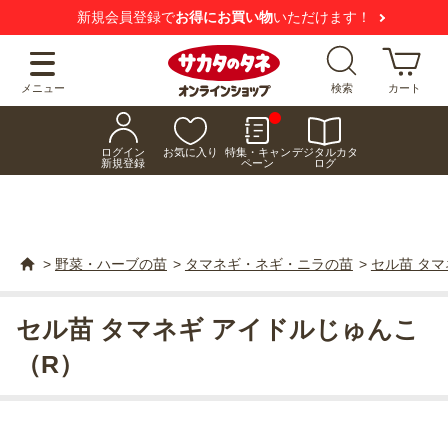
新規会員登録で
お得にお買い物
いただけます！
メニュー
検索
カート
ログイン
お気に入り
特集・キャン
デジタルカタ
新規登録
ペーン
ログ
>
野菜・ハーブの苗
>
タマネギ・ネギ・ニラの苗
>
セル苗 タマ
セル苗 タマネギ アイドルじゅんこ
（R）