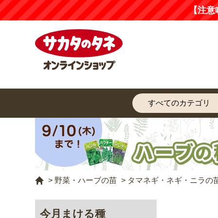
【注意
>
野菜・ハーブの苗
>
タマネギ・ネギ・ニラの
今月まける種