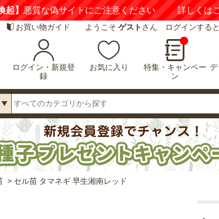
喚起】
悪質な偽サイトにご注意ください
詳しくは
お買い物ガイド
ようこそ
ゲスト
さん ログインする
ログイン・新規登
お気に入り
特集・キャンペー
デ
録
ン
苗
>
セル苗 タマネギ 早生湘南レッド