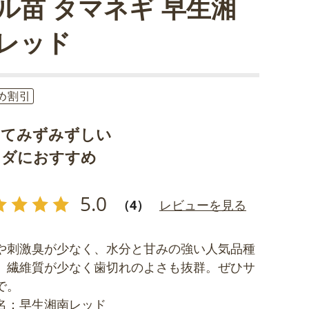
ル苗 タマネギ 早生湘
レッド
め割引
くてみずみずしい
ラダにおすすめ
5.0
（4）
レビューを見る
や刺激臭が少なく、水分と甘みの強い人気品種
。繊維質が少なく歯切れのよさも抜群。ぜひサ
で。
名：早生湘南レッド