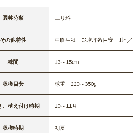
園芸分類
ユリ科
その他特性
中晩生種 栽培坪数目安：1坪／1
株間
13～15cm
収穫目安
球重：220～350g
き、植え付け時期
10～11月
収穫時期
初夏