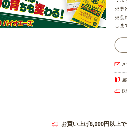
※寒
※葉
しま
メ
園
送
お買い上げ8,000円以上で