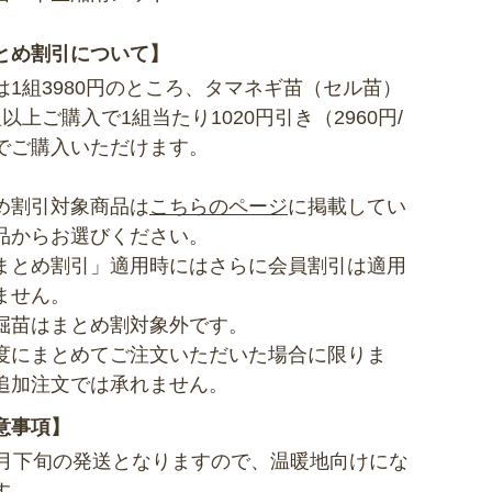
とめ割引について】
は1組3980円のところ、タマネギ苗（セル苗）
組以上ご購入で1組当たり1020円引き（2960円/
でご購入いただけます。
め割引対象商品は
こちらのページ
に掲載してい
品からお選びください。
まとめ割引」適用時にはさらに会員割引は適用
ません。
掘苗はまとめ割対象外です。
度にまとめてご注文いただいた場合に限りま
追加注文では承れません。
意事項】
1月下旬の発送となりますので、温暖地向けにな
す。