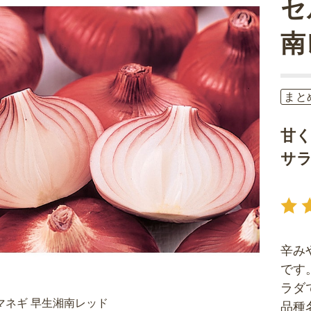
セ
南
まと
甘
サ
辛み
です
ラダ
マネギ 早生湘南レッド
品種