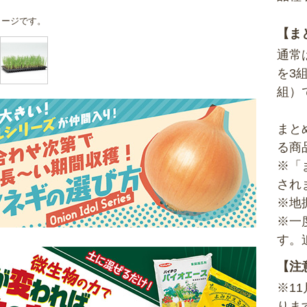
メージです。
【ま
通常
を3
組）
まと
る商
※「
され
※地
※一
す。
【注
※1
りま