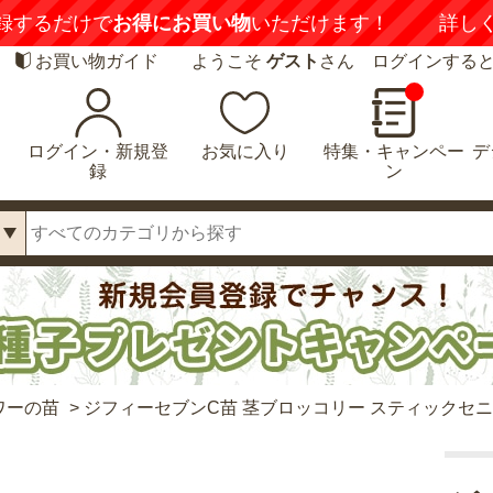
録するだけで
お得にお買い物
いただけます！
詳し
お買い物ガイド
ようこそ
ゲスト
さん ログインする
ログイン・新規登
お気に入り
特集・キャンペー
デ
録
ン
ワーの苗
>
ジフィーセブンC苗 茎ブロッコリー スティックセ