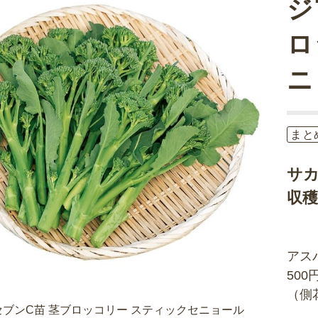
ジ
ロ
ニ
まと
サ
収
アス
50
（側
ブンC苗 茎ブロッコリー スティックセニョール