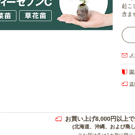
起こ
含ま
メ
園
送
お買い上げ8,000円以上で
(北海道、沖縄、および島し