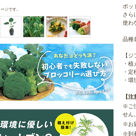
ポッ
メージです。
さら
使わ
品種
【ジ
・植
・定
・環
【注
※ご
せん
※お
※到