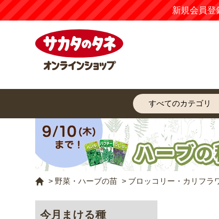
新規会員登
>
野菜・ハーブの苗
>
ブロッコリー・カリフラ
今月まける種