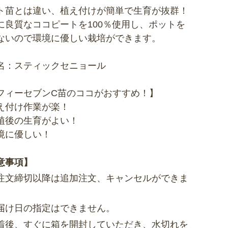
ト苗とは違い、植え付けが簡単で生育が抜群！
に良質なココピートを100％使用し、ポットを
ないので環境に優しい栽培ができます。
名：スティックセニョール
フィーセブンC苗のココがおすすめ！】
え付け作業が楽！
植後の生育がよい！
境に優しい！
意事項】
注文締切以降は追加注文、キャンセルができま
。
届け日の指定はできません。
着後、すぐに箱を開封していただき、水切れを