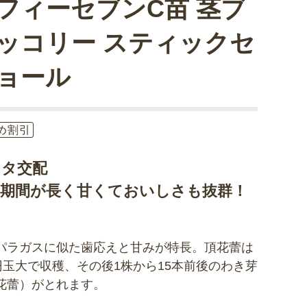
フィーセブンC苗 茎ブ
ッコリー スティックセ
ョール
め割引
カタ交配
穫期間が長く甘くておいしさも抜群！
パラガスに似た歯応えと甘みが特長。頂花蕾は
0円玉大で収穫、その後1株から15本前後のわき芽
花蕾）がとれます。