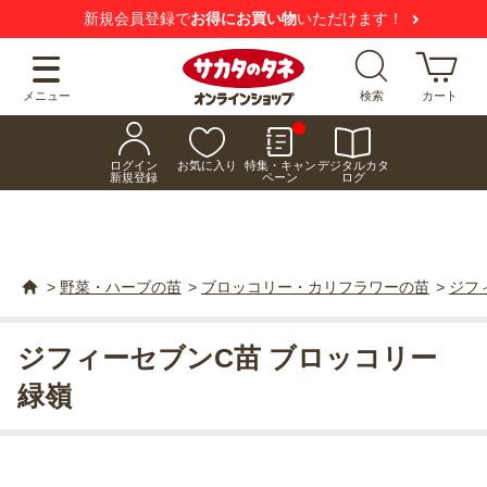
新規会員登録で
お得にお買い物
いただけます！
メニュー
検索
カート
ログイン
お気に入り
特集・キャン
デジタルカタ
新規登録
ペーン
ログ
>
野菜・ハーブの苗
>
ブロッコリー・カリフラワーの苗
>
ジフ
ジフィーセブンC苗 ブロッコリー
緑嶺