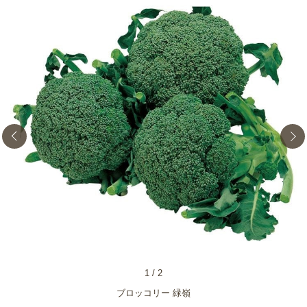
1
/
2
ブロッコリー 緑嶺