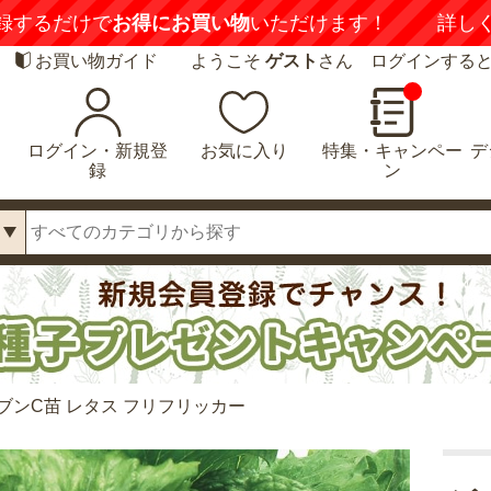
録するだけで
お得にお買い物
いただけます！
詳し
お買い物ガイド
ようこそ
ゲスト
さん ログインする
ログイン・新規登
お気に入り
特集・キャンペー
デ
録
ン
ブンC苗 レタス フリフリッカー