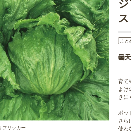
ジ
ス
まと
曇
育て
よけ
きに
ポッ
さら
リフリッカー
使わ