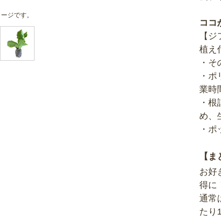
メージです。
ココ
【ジ
植え
・そ
・ポ
業時
・根
め、
・ポ
【ま
お好
得に
通常
たり