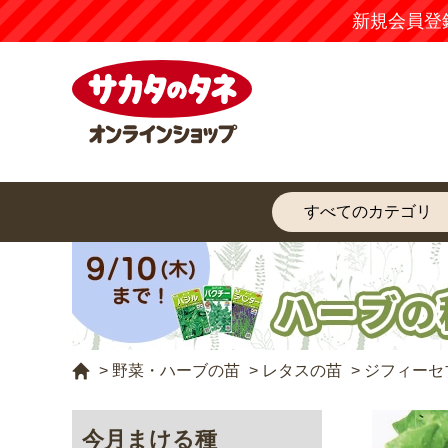
新規会員登
>
野菜・ハーブの苗
>
レタスの苗
>
ジフィーセ
今月まける種