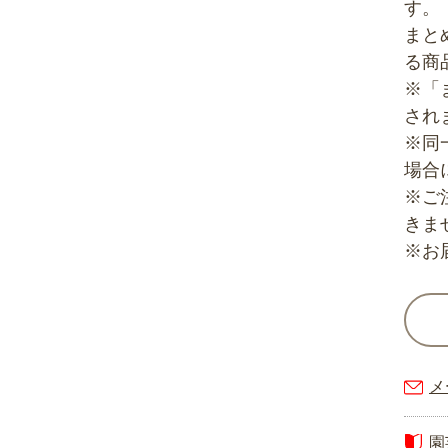
す。
まと
る商
※「
され
※同
場合
※ご
きま
※お
メ
園