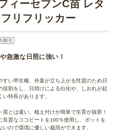
フィーセブンC苗 レタ
 フリフリッカー
め割引
天や急激な日照に強い！
やすい早生種。外葉が立ち上がる性質のため日
の役割をし、日焼けによる白化や、しおれが起
くい特長があります。
ト苗とは違い、植え付けが簡単で生育が抜群！
に良質なココピートを100％使用し、ポットを
ないので環境に優しい栽培ができます。