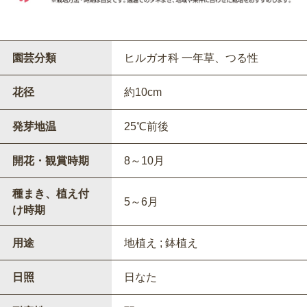
園芸分類
ヒルガオ科 一年草、つる性
花径
約10cm
発芽地温
25℃前後
開花・観賞時期
8～10月
種まき、植え付
5～6月
け時期
用途
地植え ; 鉢植え
日照
日なた