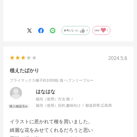
参考になった
0
Like!
1
2024.5.6
植えたばかり
プライマックス種子約1000粒 袋
ヘブンリーブルー
はなはな
栽培（使用）方法:
畑
栽培（使用）目的:
趣味向け
都道府県:
広島県
イラストに惹かれて種を買いました。
綺麗な花をみせてくれるだろうと思い