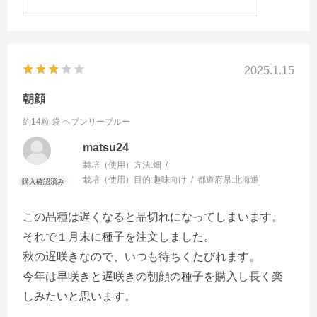
2025.1.15
朝顔
約14粒 袋
ヘブンリーブルー
matsu24
栽培（使用）方法:
畑
栽培（使用）目的:
趣味向け
都道府県:
北海道
この品種は遅くなると品切れになってしまいます。
それで１月末に種子を注文しました。
秋の遅咲きなので、いつも待ちくたびれます。
今年は早咲きと遅咲きの朝顔の種子を購入し長く楽
しみたいと思います。