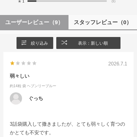
★
1
(1)
ユーザーレビュー
（9）
スタッフレビュー
（0）
絞り込み
表示：新しい順
2026.7.1
弱々しい
約14粒 袋
ヘブンリーブルー
ぐっち
3話袋購入して撒きましたが、とても弱々しく育つの
かとても不安です。