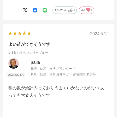
参考になった
4
Like!
0
2024.5.12
よい苗ができそうです
約14粒 袋
ヘブンリーブルー
palla
栽培（使用）方法:
プランター
栽培（使用）目的:
趣味向け
都道府県:
東京都
種の数が余計入っておりうまくいかないのが少々あ
っても大丈夫そうです