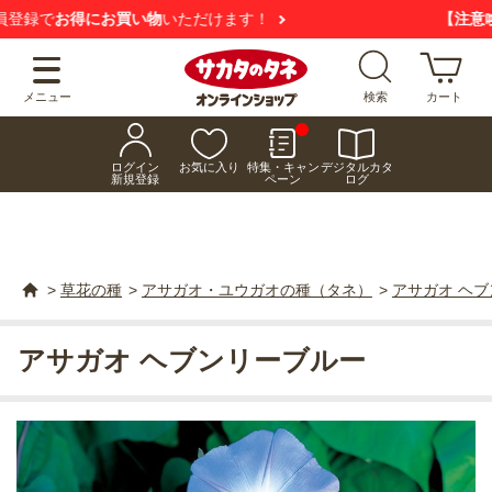
【注意喚起】
悪質な偽サイトにご注意ください
メニュー
検索
カート
ログイン
お気に入り
特集・キャン
デジタルカタ
新規登録
ペーン
ログ
>
草花の種
>
アサガオ・ユウガオの種（タネ）
>
アサガオ ヘ
アサガオ ヘブンリーブルー