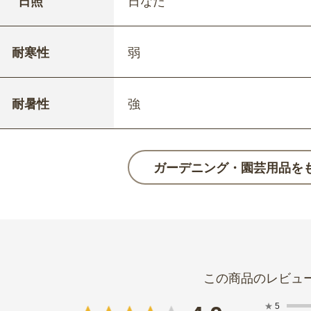
日照
日なた
耐寒性
弱
耐暑性
強
ガーデニング・園芸用品を
★
5