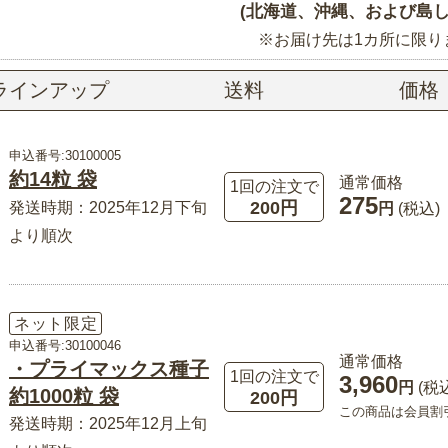
(北海道、沖縄、および島し
※お届け先は1カ所に限り
ラインアップ
送料
価格
申込番号:30100005
約14粒 袋
通常価格
1回の注文で
275
200円
発送時期：2025年12月下旬
円
(税込)
より順次
ネット限定
申込番号:30100046
通常価格
・プライマックス種子
1回の注文で
3,960
円
(税
約1000粒 袋
200円
この商品は会員割
発送時期：2025年12月上旬