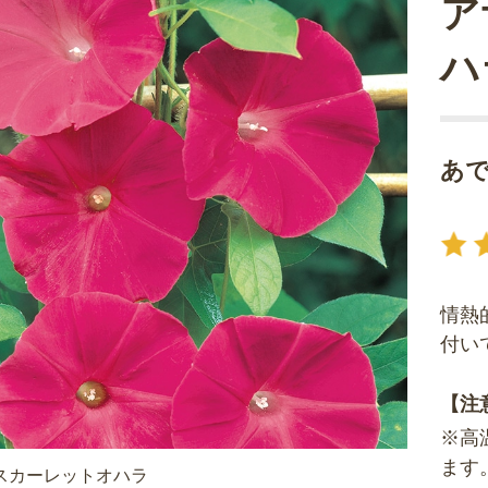
ア
ハ
あ
情熱
付い
【注
※高
ます
スカーレットオハラ