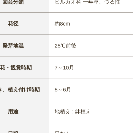
園芸分類
ヒルガオ科 一年草、つる性
花径
約8cm
発芽地温
25℃前後
花・観賞時期
7～10月
き、植え付け時期
5～6月
用途
地植え ; 鉢植え