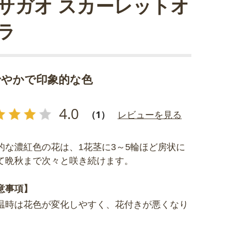
サガオ スカーレットオ
ラ
でやかで印象的な色
4.0
（1）
レビューを見る
的な濃紅色の花は、1花茎に3～5輪ほど房状に
て晩秋まで次々と咲き続けます。
意事項】
温時は花色が変化しやすく、花付きが悪くなり
。