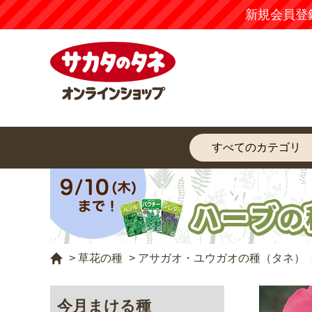
新規会員登
>
草花の種
>
アサガオ・ユウガオの種（タネ）
今月まける種