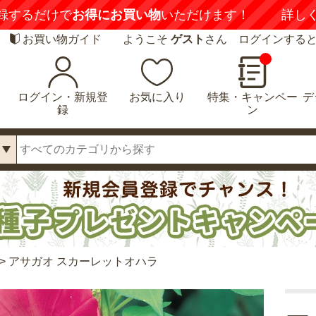
録するだけで
お得にお買い物
いただけます！
詳し
お買い物ガイド
ようこそ
ゲスト
さん ログインする
ログイン・新規登
お気に入り
特集・キャンペー
デ
録
ン
>
アサガオ スカーレットオハラ