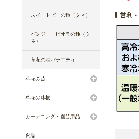
営利・
スイートピーの種（タネ）
パンジー・ビオラの種（タ
ネ）
草花の種バラエティ
草花の苗
草花の球根
ガーデニング・園芸用品
食品