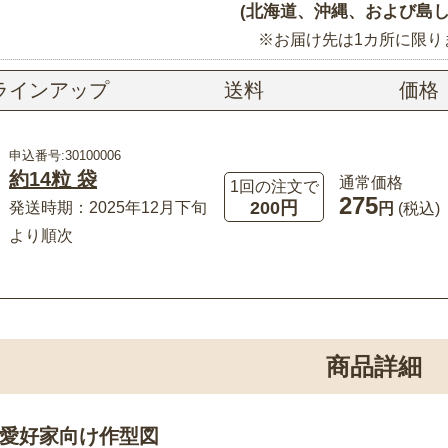
(北海道、沖縄、および島し
※お届け先は1カ所に限り
ラインアップ
送料
価格
申込番号:30100006
約14粒 袋
通常価格
1回の注文で
275
200円
発送時期：2025年12月下旬
円
(税込)
より順次
商品詳細
愛好家向け作型図