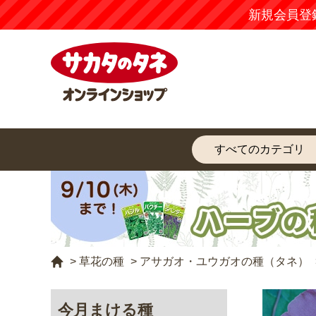
新規会員登
>
草花の種
>
アサガオ・ユウガオの種（タネ）
今月まける種