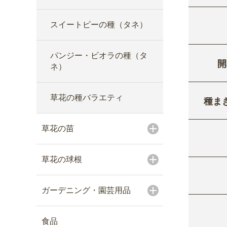
スイートピーの種（タネ）
パンジー・ビオラの種（タ
開
ネ）
草花の種バラエティ
種ま
草花の苗
草花の球根
ガーデニング・園芸用品
食品