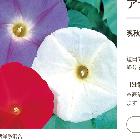
ア
晩
短日
降り
【注
※高
ます
西洋系混合