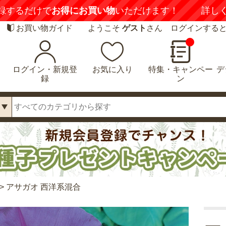
録するだけで
お得にお買い物
いただけます！
詳し
お買い物ガイド
ようこそ
ゲスト
さん ログインする
ログイン・新規登
お気に入り
特集・キャンペー
デ
録
ン
>
アサガオ 西洋系混合