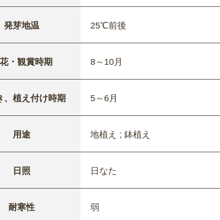
発芽地温
25℃前後
花・観賞時期
8～10月
き、植え付け時期
5～6月
用途
地植え ; 鉢植え
日照
日なた
耐寒性
弱