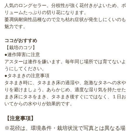
人気のロングセラー。分枝性が強く花付きがよいため、ボ
リュームたっぷりの切り花になります。
萎凋病耐病性品種なので立ち枯れ症状が発生しにくいのも
魅力です。
ココがおすすめ
【栽培のコツ】
●連作障害に注意
アスターは連作を嫌います。毎年同じ場所では育てないよ
うにしてください。
●タネまきの注意事項
タネまき時に、タネまき床の過湿や、急激なタネへの水や
りを避けましょう。あらかじめ、適度な湿り気を持たせた
まき床にタネをまき、タネまき後すぐにではなく、１日お
いてからの水やりが効果的です。
【注意事項】
※花径は、環境条件・栽培状況で写真とは異なる場