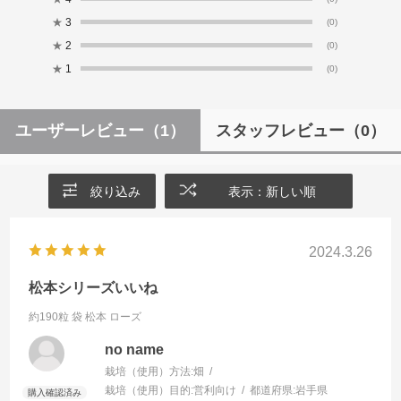
★
3
(0)
★
2
(0)
★
1
(0)
ユーザーレビュー
（1）
スタッフレビュー
（0）
絞り込み
表示：新しい順
2024.3.26
松本シリーズいいね
約190粒 袋
松本 ローズ
no name
栽培（使用）方法:
畑
栽培（使用）目的:
営利向け
都道府県:
岩手県