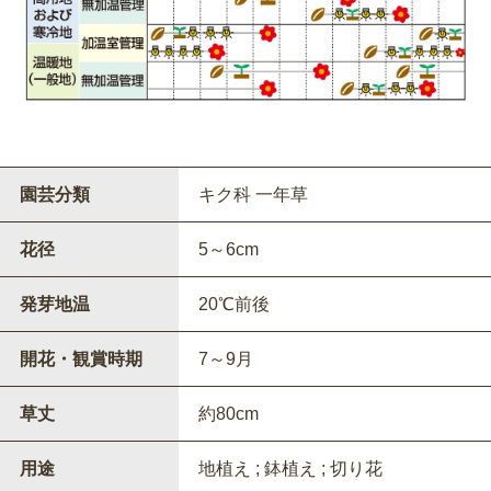
園芸分類
キク科 一年草
花径
5～6cm
発芽地温
20℃前後
開花・観賞時期
7～9月
草丈
約80cm
用途
地植え ; 鉢植え ; 切り花