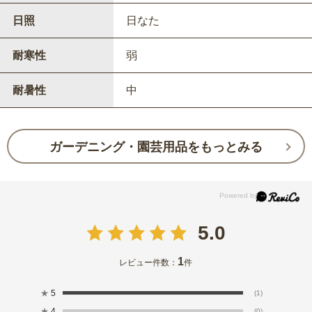
日照
日なた
耐寒性
弱
耐暑性
中
ガーデニング・園芸用品をもっとみる
5.0
1
レビュー件数：
件
★
5
(1)
★
4
(0)