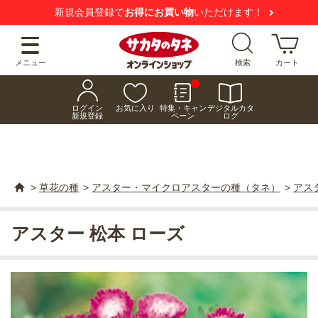
新規会員登録で
お得にお買い物
いただけます！
メニュー
検索
カート
ログイン
お気に入り
特集・キャン
デジタルカタ
新規登録
ペーン
ログ
>
草花の種
>
アスター・マイクロアスターの種（タネ）
>
アス
アスター 松本 ローズ