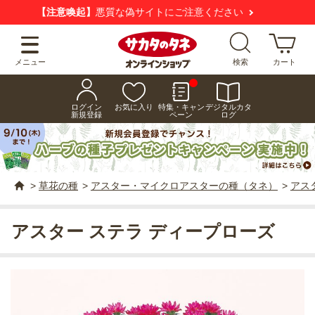
新規会員登録で
お得にお買い物
いただけます！
メニュー
検索
カート
ログイン
お気に入り
特集・キャン
デジタルカタ
新規登録
ペーン
ログ
>
草花の種
>
アスター・マイクロアスターの種（タネ）
>
アス
アスター ステラ ディープローズ