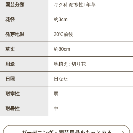
園芸分類
キク科 耐寒性1年草
花径
約3cm
発芽地温
20℃前後
草丈
約80cm
用途
地植え ; 切り花
日照
日なた
耐寒性
弱
耐暑性
中
ガーデニング・園芸用品をもっとみる