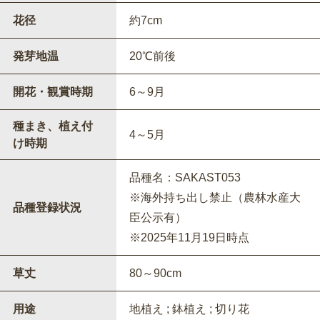
花径
約7cm
発芽地温
20℃前後
開花・観賞時期
6～9月
種まき、植え付
4～5月
け時期
品種名：SAKAST053
※海外持ち出し禁止（農林水産大
品種登録状況
臣公示有）
※2025年11月19日時点
草丈
80～90cm
用途
地植え ; 鉢植え ; 切り花