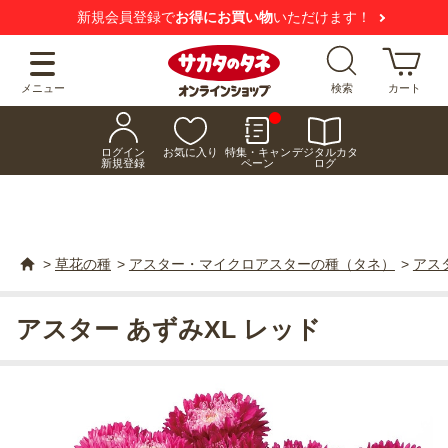
新規会員登録で
お得にお買い物
いただけます！
メニュー
検索
カート
ログイン
お気に入り
特集・キャン
デジタルカタ
新規登録
ペーン
ログ
>
草花の種
>
アスター・マイクロアスターの種（タネ）
>
アス
アスター あずみXL レッド