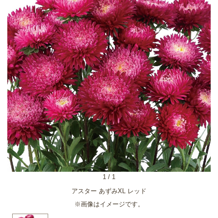
1
/
1
アスター あずみXL レッド
※画像はイメージです。