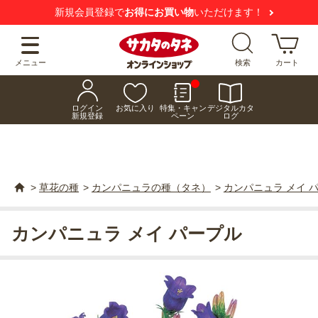
新規会員登録で
お得にお買い物
いただけます！
メニュー
検索
カート
ログイン
お気に入り
特集・キャン
デジタルカタ
新規登録
ペーン
ログ
>
草花の種
>
カンパニュラの種（タネ）
>
カンパニュラ メイ 
カンパニュラ メイ パープル