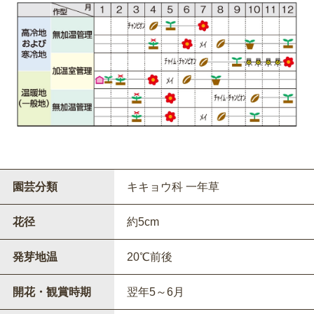
園芸分類
キキョウ科 一年草
花径
約5cm
発芽地温
20℃前後
開花・観賞時期
翌年5～6月