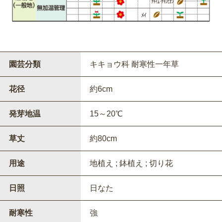
園芸分類
キキョウ科 耐寒性一年草
花径
約6cm
発芽地温
15～20℃
草丈
約80cm
用途
地植え ; 鉢植え ; 切り花
日照
日なた
耐寒性
強