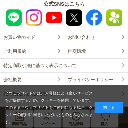
公式SNSはこちら
お買い物ガイド
お問い合わせ
ご利用規約
推奨環境
特定商取引法に基づく表示について
会社概要
プライバシーポリシー
当ウェブサイトでは、お客様により良いサービス
花と野菜のよくある質問FAQ
をご提供するため、クッキーを使用しています。
このまま当ウェブサイトをご使用になる場合、ク
閉じる
ッキーの使用に同意いただいたものとみなされま
す。
関連商品
レビュー
商品情報
購入
Copyright © SAKATA SEED CORPORATION All Rights Reserved.