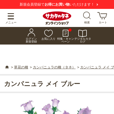
新規会員登録で
お得にお買い物
いただけます！
メニュー
検索
カート
ログイン
お気に入り
特集・キャン
デジタルカタ
新規登録
ペーン
ログ
>
草花の種
>
カンパニュラの種（タネ）
>
カンパニュラ メイ 
カンパニュラ メイ ブルー