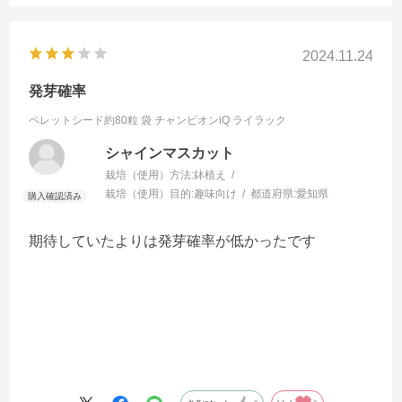
良い。
2024.11.24
発芽確率
ペレットシード約80粒 袋
チャンピオンiQ ライラック
シャインマスカット
栽培（使用）方法:
鉢植え
栽培（使用）目的:
趣味向け
都道府県:
愛知県
期待していたよりは発芽確率が低かったです