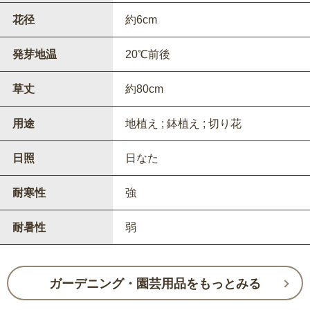
花径
約6cm
発芽地温
20℃前後
草丈
約80cm
用途
地植え ; 鉢植え ; 切り花
日照
日なた
耐寒性
強
耐暑性
弱
ガーデニング・園芸用品をもっとみる