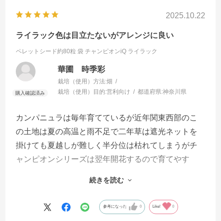
2025.10.22
ライラック色は目立たないがアレンジに良い
ペレットシード約80粒 袋
チャンピオンiQ ライラック
華圃 時季彩
栽培（使用）方法:
畑
栽培（使用）目的:
営利向け
都道府県:
神奈川県
カンパニュラは毎年育てているが近年関東西部のこ
の土地は夏の高温と雨不足で二年草は遮光ネットを
掛けても夏越しが難しく半分位は枯れてしまうがチ
ャンピオンシリーズは翌年開花するので育てやす
い。この種類は発芽率が良く、切り花を花束にして
続きを読む
販売しているが花持ちが良いと評判が良く大変あり
がたい。圃場の面積が広くなく季節の花を多種少量
参考になった
0
Like!
0
栽培しているので種の数量は一種８０粒程度で丁度