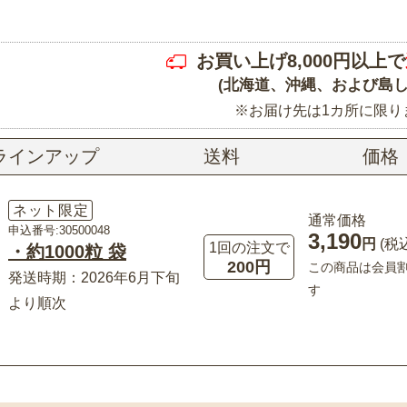
お買い上げ8,000円以上で
(北海道、沖縄、および島し
※お届け先は1カ所に限り
ラインアップ
送料
価格
ネット限定
通常価格
申込番号:30500048
3,190
円
(税
1回の注文で
・約1000粒 袋
200円
この商品は会員
発送時期：2026年6月下旬
す
より順次