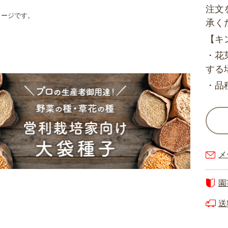
注文
メージです。
承く
【キ
・花
する
・品
メ
園
送