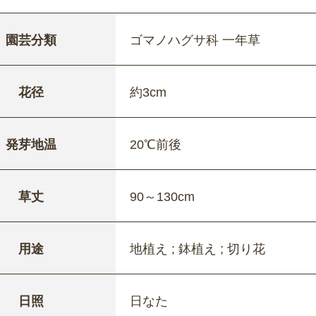
園芸分類
ゴマノハグサ科 一年草
花径
約3cm
発芽地温
20℃前後
草丈
90～130cm
用途
地植え ; 鉢植え ; 切り花
日照
日なた