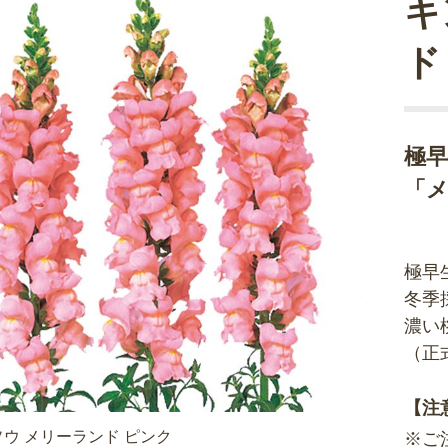
キ
ド
極早
「
極早
冬季
濃い
（正
【注
ウ メリーランド ピンク
※ご