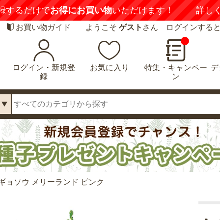
録するだけで
お得にお買い物
いただけます！
詳し
お買い物ガイド
ようこそ
ゲスト
さん ログインする
ログイン・新規登
お気に入り
特集・キャンペー
デ
録
ン
ギョソウ メリーランド ピンク