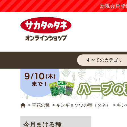
新規会員登
>
草花の種
>
キンギョソウの種（タネ）
>
キン
今月まける種