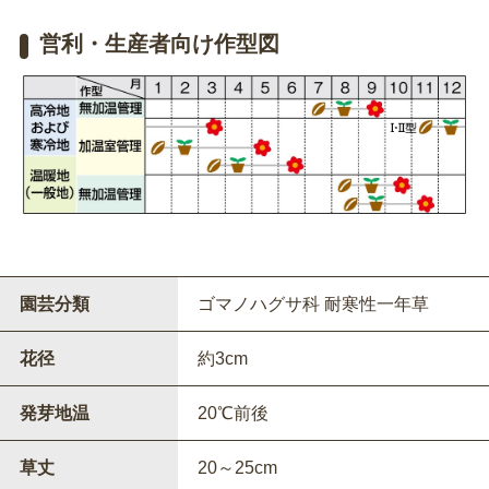
営利・生産者向け作型図
園芸分類
ゴマノハグサ科 耐寒性一年草
花径
約3cm
発芽地温
20℃前後
草丈
20～25cm