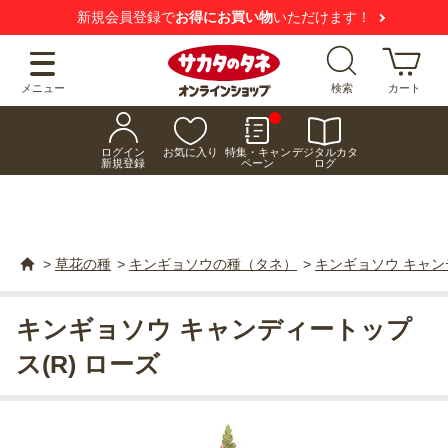
新規会員登録で
お得にお買い物
いただけます！
メニュー
検索
カート
ログイン
お気に入り
特集・キャン
デジタルカタ
新規登録
ペーン
ログ
>
草花の種
>
キンギョソウの種（タネ）
>
キンギョソウ キャン
キンギョソウ キャンディートップ
ス(R) ローズ