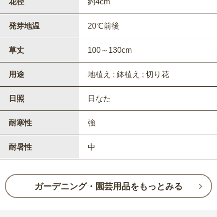
花径
約4cm
発芽地温
20℃前後
草丈
100～130cm
用途
地植え ; 鉢植え ; 切り花
日照
日なた
耐寒性
強
耐暑性
中
ガーデニング・園芸用品をもっとみる