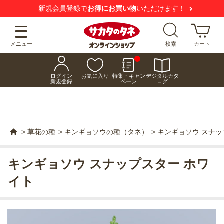
新規会員登録で
お得にお買い物
いただけます！
メニュー
検索
カート
ログイン
お気に入り
特集・キャン
デジタルカタ
新規登録
ペーン
ログ
>
草花の種
>
キンギョソウの種（タネ）
>
キンギョソウ スナッ
キンギョソウ スナップスター ホワ
イト