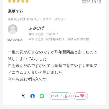
2025.10.13
豪華で花
通販限定 約30粒 袋
スナップスター ホワイト
ふみひげ
栽培（使用）方法:
畑
栽培（使用）目的:
趣味向け
都道府県:
群馬県
一重の花が好きなのですが昨年新商品とあったので
試しにまいてみました
白を選んだのですがとても豪華で育てやすくデルフ
ィニウムより良いと思いました
今年も迷わず購入です
参考になった
1
Like!
0