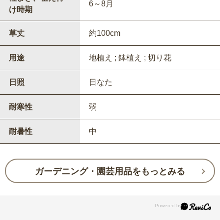
6～8月
け時期
草丈
約100cm
用途
地植え ; 鉢植え ; 切り花
日照
日なた
耐寒性
弱
耐暑性
中
ガーデニング・園芸用品をもっとみる