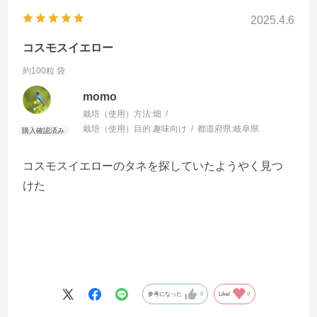
2025.4.6
コスモスイエロー
約100粒 袋
momo
栽培（使用）方法:
畑
栽培（使用）目的:
趣味向け
都道府県:
岐阜県
コスモスイエローのタネを探していたようやく見つ
けた
参考になった
0
Like!
0