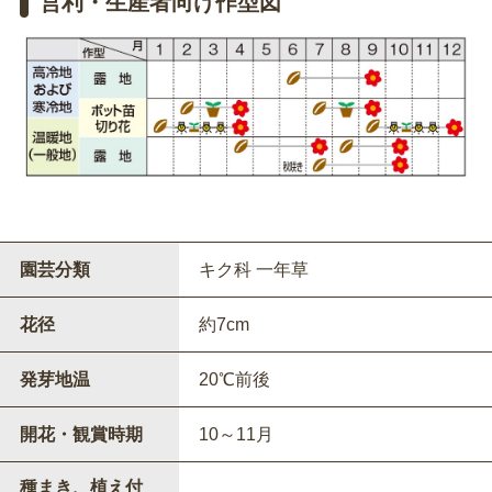
営利・生産者向け作型図
園芸分類
キク科 一年草
花径
約7cm
発芽地温
20℃前後
開花・観賞時期
10～11月
種まき、植え付