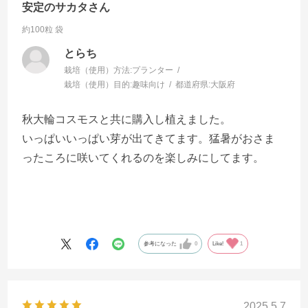
安定のサカタさん
約100粒 袋
とらち
栽培（使用）方法:
プランター
栽培（使用）目的:
趣味向け
都道府県:
大阪府
秋大輪コスモスと共に購入し植えました。
いっぱいいっぱい芽が出てきてます。猛暑がおさま
ったころに咲いてくれるのを楽しみにしてます。
参考になった
0
Like!
1
2025.5.7