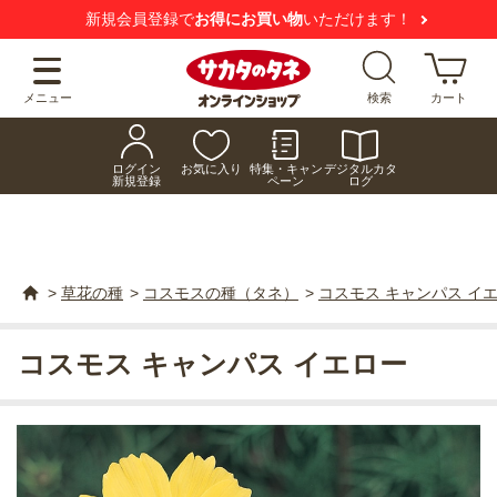
新規会員登録で
お得にお買い物
いただけます！
メニュー
検索
カート
ログイン
お気に入り
特集・キャン
デジタルカタ
新規登録
ペーン
ログ
>
草花の種
>
コスモスの種（タネ）
>
コスモス キャンパス イ
コスモス キャンパス イエロー