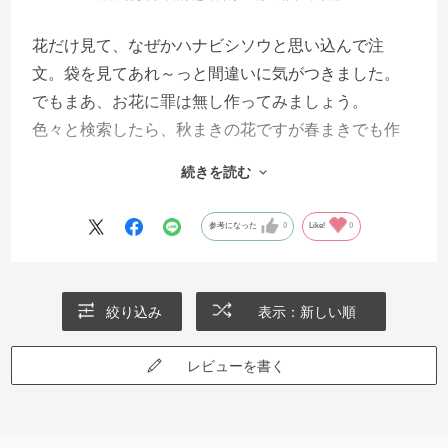
花だけ見て、なぜかハナビシソウと思い込んで注
文。袋を見てあれ～っと間違いに気がつきました。
でもまあ、お花に罪は無し作ってみましょう。
色々と検索したら、秋まきの花ですが春まきでも作
れると言っているブログがあったので、ダメ元でま
続きを読む
いてみました。（本当は保存して秋にまけば良かっ
たのですが）
参考になった
0
Like!
0
春先の気温の上下が激しすぎたのか、発芽したのは
40本くらい。とりあえず庭に植えてみました。活着
は良くて、ゆっくり育っています。
絞り込み
表示：新しい順
でも耐暑性は弱いらしいので、花が咲いてくれるの
かどうか。
レビューを書く
一輪でも咲いてくれたら良しです！初夏の切り花で
室内を飾れますように。