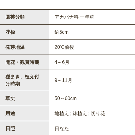
園芸分類
アカバナ科 一年草
花径
約5cm
発芽地温
20℃前後
開花・観賞時期
4～6月
種まき、植え付
9～11月
け時期
草丈
50～60cm
用途
地植え ; 鉢植え ; 切り花
日照
日なた