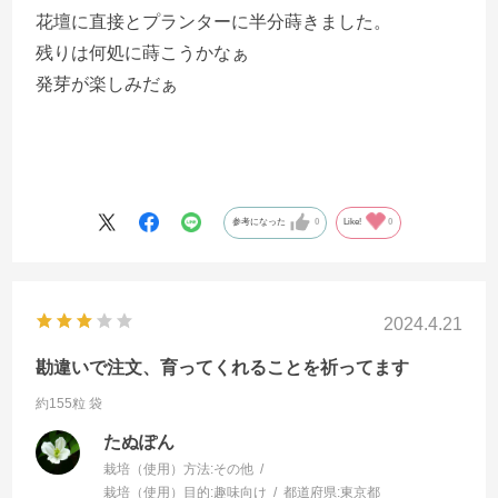
花壇に直接とプランターに半分蒔きました。
残りは何処に蒔こうかなぁ
発芽が楽しみだぁ
参考になった
0
Like!
0
2024.4.21
勘違いで注文、育ってくれることを祈ってます
約155粒 袋
たぬぽん
栽培（使用）方法:
その他
栽培（使用）目的:
趣味向け
都道府県:
東京都