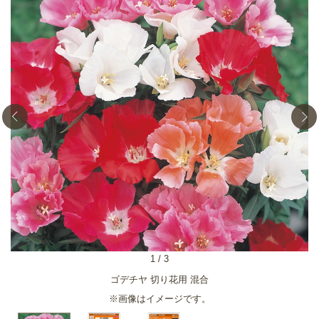
1
/
3
ゴデチヤ 切り花用 混合
※画像はイメージです。