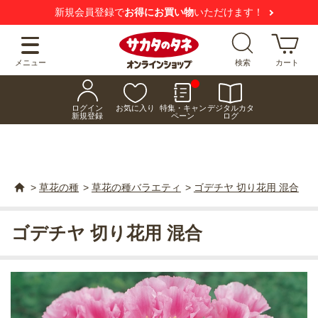
新規会員登録で
お得にお買い物
いただけます！
メニュー
検索
カート
ログイン
お気に入り
特集・キャン
デジタルカタ
新規登録
ペーン
ログ
>
草花の種
>
草花の種バラエティ
>
ゴデチヤ 切り花用 混合
ゴデチヤ 切り花用 混合