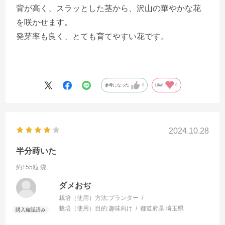
背が高く、スラッとした茎から、沢山の華やかな花
を咲かせます。
発芽率も良く、とても育てやすい花です。
参考になった
0
Like!
0
2024.10.28
半分蒔いた
約155粒 袋
ダメおぢ
栽培（使用）方法:
プランター
栽培（使用）目的:
趣味向け
都道府県:
埼玉県