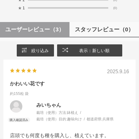
★
1
(0)
ユーザーレビュー
（3）
スタッフレビュー
（0）
絞り込み
表示：新しい順
2025.9.16
かわいい花です
約155粒 袋
みいちゃん
栽培（使用）方法:
鉢植え
栽培（使用）目的:
趣味向け
都道府県:
兵庫県
店頭でも何度も種を購入し、植えています。