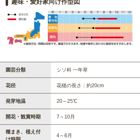
趣味・愛好家向け作型図
園芸分類
シソ科 一年草
花径
花穂の長さ：約20cm
発芽地温
20～25℃
開花・観賞時期
7～10月
種まき、植え付
4～6月
け時期