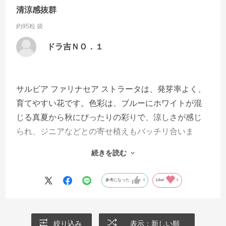
清涼感抜群
約95粒 袋
ドラ吉ＮＯ．１
サルビア ファリナセア ストラータは、発芽率よく、
育てやすい花です。色彩は、ブルーにホワイトが混
じる真夏から秋にぴったりの彩りで、涼しさが感じ
られ、ジニアなどとの寄せ植えもバッチリ合いま
す。夏の暑さに強く、病気も少なく、強い株に育て
続きを読む
ると、冬越しして、そのままおいておいても、次の
年にまた見事な花を咲かせてくれます。暑さ寒さに
参考になった
4
Like!
4
強く、育てやすく発芽率も良いので、☆五個にしま
した。
絞り込み
表示：新しい順