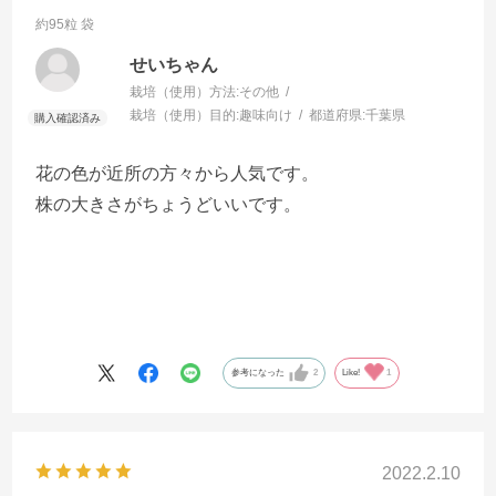
約95粒 袋
せいちゃん
栽培（使用）方法:
その他
栽培（使用）目的:
趣味向け
都道府県:
千葉県
花の色が近所の方々から人気です。
株の大きさがちょうどいいです。
参考になった
2
Like!
1
2022.2.10