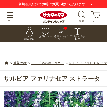
新規会員登録で
お得にお買い物
いただけます！
メニュー
検索
カート
ログイン
お気に入り
特集・キャン
デジタルカタ
新規登録
ペーン
ログ
>
草花の種
>
サルビアの種（タネ）
>
サルビア ファリナセア 
サルビア ファリナセア ストラータ